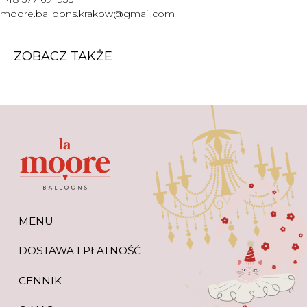
WARTO WIEDZIEĆ
moore.balloons.krakow@gmail.com
+48 577 691 933
moore.balloons.krakow@gmail.com
ZOBACZ TAKŻE
REGULAMIN
POLITYKA PRYWATNOŚCI
TWORZENIE STRONY