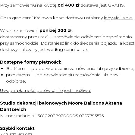
Przy zamówieniu na kwotę
od 400 zł
dostawa jest
GRATIS.
Poza granicami Krakowa koszt dostawy ustalamy
indywidualnie.
W razie zamówień
poniżej 200 zł:
dostarczamy przez taxi — zamówienie odbierasz bezpośrednio
przy samochodzie. Dostaniesz link do śledzenia pojazdu, a koszt
dostawy naliczany jest według cennika taxi.
Dostępne formy płatności:
BLIKiem — po potwierdzeniu zamówienia lub przy odbiorze,
przelewem — po potwierdzeniu zamówienia lub przy
odbiorze.
MENU
Uwaga:
płatność gotówką nie jest możliwa.
DOSTAWA I PŁATNOŚĆ
Studio dekoracji balonowych Moore Balloons Aksana
CENNIK
Dantsevich
Numer rachunku: 38102028920000510207793575
O NAS
KONTAKT
Szybki kontakt
+48 577 691 933