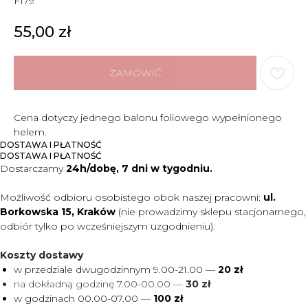
F179
55,00
zł
ZAMÓWIĆ
Cena dotyczy jednego balonu foliowego wypełnionego
helem.
DOSTAWA I PŁATNOŚĆ
DOSTAWA I PŁATNOŚĆ
Dostarczamy
24h/dobę, 7 dni w tygodniu.
Możliwość odbioru osobistego obok naszej pracowni:
ul.
Borkowska 15, Kraków
(nie prowadzimy sklepu stacjonarnego,
odbiór tylko po wcześniejszym uzgodnieniu).
Koszty dostawy
w przedziale dwugodzinnym 9.00-21.00 —
20 zł
na dokładną godzinę 7.00-00.00 —
30 zł
w godzinach 00.00-07.00
—
100 zł