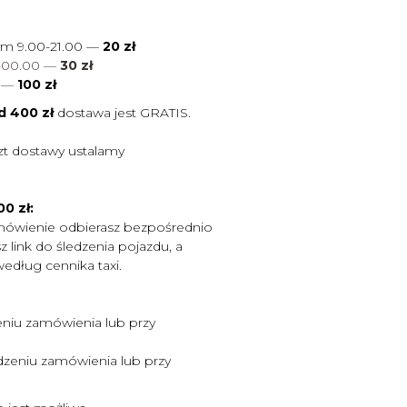
ym 9.00-21.00 —
20 zł
0-00.00 —
30 zł
0
—
100 zł
d 400 zł
dostawa jest
GRATIS.
zt dostawy ustalamy
0 zł:
mówienie odbierasz bezpośrednio
 link do śledzenia pojazdu, a
według cennika taxi.
niu zamówienia lub przy
zeniu zamówienia lub przy