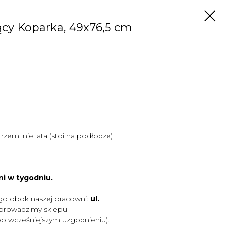
jący Koparka, 49x76,5 cm
zem, nie lata (stoi na podłodze)
ni w tygodniu.
go obok naszej pracowni:
ul.
 prowadzimy sklepu
po wcześniejszym uzgodnieniu).