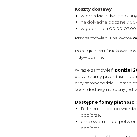
Koszty dostawy
w przedziale dwugodzinn
na dokładną godzinę 7.0
w godzinach 00.00-07.0
Przy zamówieniu na kwotę
o
Poza granicami Krakowa kos
indywidualnie.
W razie zamówień
poniżej 20
dostarczamy przez taxi — za
przy samochodzie. Dostaniesz
koszt dostawy naliczany jest 
Dostępne formy płatności:
BLIKiem — po potwierdze
odbiorze,
przelewem — po potwierd
odbiorze.