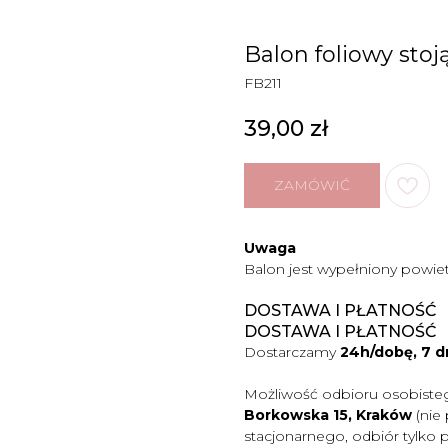
Balon foliowy sto
FB211
39,00
zł
ZAMÓWIĆ
Uwaga
Balon jest wypełniony powietr
DOSTAWA I PŁATNOŚĆ
DOSTAWA I PŁATNOŚĆ
Dostarczamy
24h/dobę, 7 d
Możliwość odbioru osobiste
Borkowska 15, Kraków
(nie
stacjonarnego, odbiór tylko 