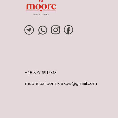
+48 577 691 933
moore.balloons.krakow@gmail.com