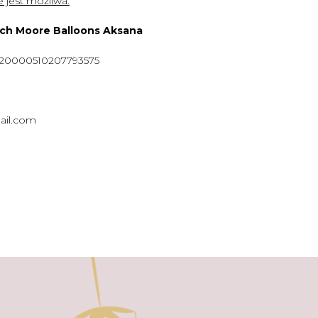
 jest możliwa.
ych Moore Balloons Aksana
920000510207793575
ail.com