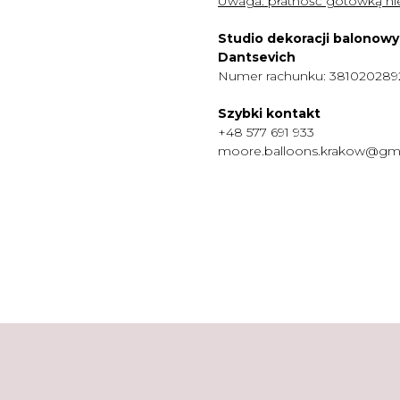
Uwaga:
płatność gotówką nie
Studio dekoracji balonow
Dantsevich
Numer rachunku: 38102028
Szybki kontakt
+48 577 691 933
moore.balloons.krakow@gm
MENU