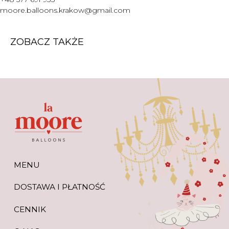
WARTO WIEDZIEĆ
moore.balloons.krakow@gmail.com
+48 577 691 933
moore.balloons.krakow@gmail.com
ZOBACZ TAKŻE
REGULAMIN
POLITYKA PRYWATNOŚCI
TWORZENIE STRONY