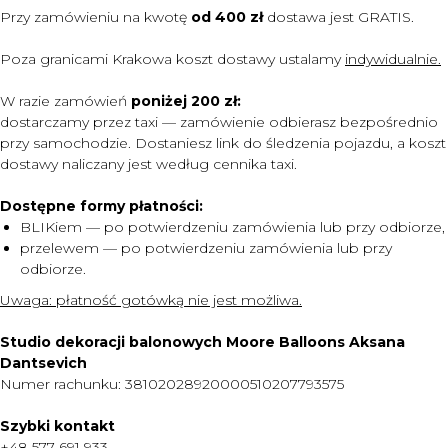
Przy zamówieniu na kwotę
od 400 zł
dostawa jest
GRATIS.
Poza granicami Krakowa koszt dostawy ustalamy
indywidualnie.
W razie zamówień
poniżej 200 zł:
dostarczamy przez taxi — zamówienie odbierasz bezpośrednio
przy samochodzie. Dostaniesz link do śledzenia pojazdu, a koszt
dostawy naliczany jest według cennika taxi.
Dostępne formy płatności:
BLIKiem — po potwierdzeniu zamówienia lub przy odbiorze,
przelewem — po potwierdzeniu zamówienia lub przy
odbiorze.
MENU
Uwaga:
płatność gotówką nie jest możliwa.
DOSTAWA I PŁATNOŚĆ
Studio dekoracji balonowych Moore Balloons Aksana
CENNIK
Dantsevich
Numer rachunku: 38102028920000510207793575
O NAS
KONTAKT
Szybki kontakt
+48 577 691 933