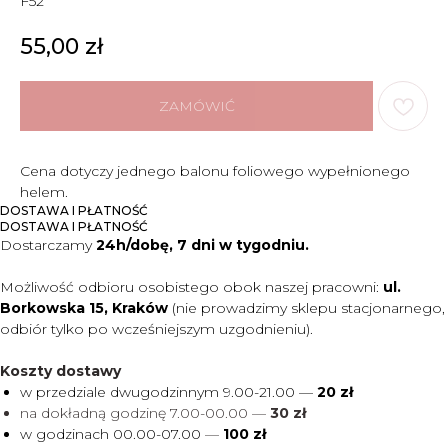
F52
55,00
zł
ZAMÓWIĆ
Cena dotyczy jednego balonu foliowego wypełnionego
helem.
DOSTAWA I PŁATNOŚĆ
DOSTAWA I PŁATNOŚĆ
Dostarczamy
24h/dobę, 7 dni w tygodniu.
Możliwość odbioru osobistego obok naszej pracowni:
ul.
Borkowska 15, Kraków
(nie prowadzimy sklepu stacjonarnego,
odbiór tylko po wcześniejszym uzgodnieniu).
Koszty dostawy
w przedziale dwugodzinnym 9.00-21.00 —
20 zł
na dokładną godzinę 7.00-00.00 —
30 zł
w godzinach 00.00-07.00
—
100 zł