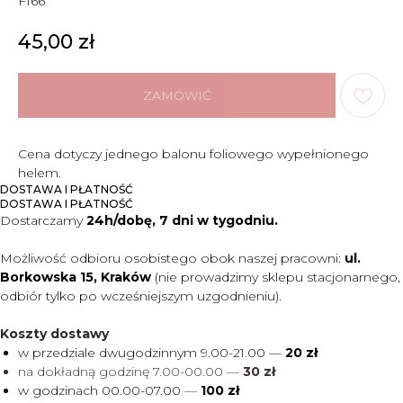
F166
45,00
zł
ZAMÓWIĆ
Cena dotyczy jednego balonu foliowego wypełnionego
helem.
DOSTAWA I PŁATNOŚĆ
DOSTAWA I PŁATNOŚĆ
Dostarczamy
24h/dobę, 7 dni w tygodniu.
Możliwość odbioru osobistego obok naszej pracowni:
ul.
Borkowska 15, Kraków
(nie prowadzimy sklepu stacjonarnego,
odbiór tylko po wcześniejszym uzgodnieniu).
Koszty dostawy
w przedziale dwugodzinnym 9.00-21.00 —
20 zł
na dokładną godzinę 7.00-00.00 —
30 zł
w godzinach 00.00-07.00
—
100 zł