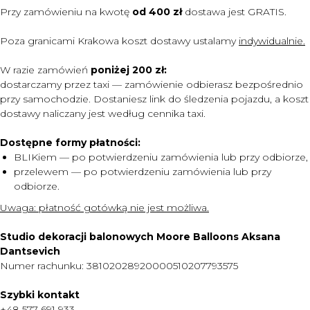
Przy zamówieniu na kwotę
od 400 zł
dostawa jest
GRATIS.
Poza granicami Krakowa koszt dostawy ustalamy
indywidualnie.
W razie zamówień
poniżej 200 zł:
dostarczamy przez taxi — zamówienie odbierasz bezpośrednio
przy samochodzie. Dostaniesz link do śledzenia pojazdu, a koszt
dostawy naliczany jest według cennika taxi.
Dostępne formy płatności:
BLIKiem — po potwierdzeniu zamówienia lub przy odbiorze,
przelewem — po potwierdzeniu zamówienia lub przy
odbiorze.
MENU
Uwaga:
płatność gotówką nie jest możliwa.
DOSTAWA I PŁATNOŚĆ
Studio dekoracji balonowych Moore Balloons Aksana
CENNIK
Dantsevich
Numer rachunku: 38102028920000510207793575
O NAS
KONTAKT
Szybki kontakt
+48 577 691 933