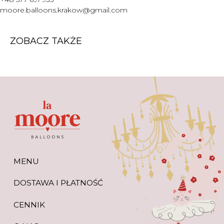
WARTO WIEDZIEĆ
moore.balloons.krakow@gmail.com
+48 577 691 933
moore.balloons.krakow@gmail.com
ZOBACZ TAKŻE
REGULAMIN
POLITYKA PRYWATNOŚCI
TWORZENIE STRONY