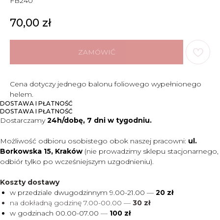
FB240
70,00
zł
ZAMÓWIĆ
Cena dotyczy jednego balonu foliowego wypełnionego
helem.
DOSTAWA I PŁATNOŚĆ
DOSTAWA I PŁATNOŚĆ
Dostarczamy
24h/dobę, 7 dni w tygodniu.
Możliwość odbioru osobistego obok naszej pracowni:
ul.
Borkowska 15, Kraków
(nie prowadzimy sklepu stacjonarnego,
odbiór tylko po wcześniejszym uzgodnieniu).
Koszty dostawy
w przedziale dwugodzinnym 9.00-21.00 —
20 zł
na dokładną godzinę 7.00-00.00 —
30 zł
w godzinach 00.00-07.00
—
100 zł