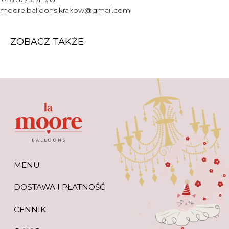
WARTO WIEDZIEĆ
moore.balloons.krakow@gmail.com
+48 577 691 933
moore.balloons.krakow@gmail.com
ZOBACZ TAKŻE
REGULAMIN
POLITYKA PRYWATNOŚCI
TWORZENIE STRONY