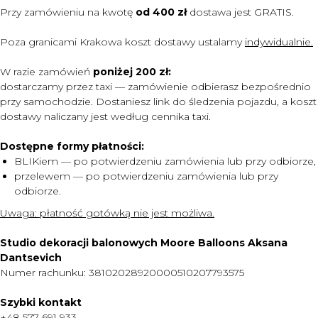
Przy zamówieniu na kwotę
od 400 zł
dostawa jest
GRATIS.
Poza granicami Krakowa koszt dostawy ustalamy
indywidualnie.
W razie zamówień
poniżej 200 zł:
dostarczamy przez taxi — zamówienie odbierasz bezpośrednio
przy samochodzie. Dostaniesz link do śledzenia pojazdu, a koszt
dostawy naliczany jest według cennika taxi.
Dostępne formy płatności:
BLIKiem — po potwierdzeniu zamówienia lub przy odbiorze,
przelewem — po potwierdzeniu zamówienia lub przy
odbiorze.
MENU
Uwaga:
płatność gotówką nie jest możliwa.
DOSTAWA I PŁATNOŚĆ
Studio dekoracji balonowych Moore Balloons Aksana
CENNIK
Dantsevich
Numer rachunku: 38102028920000510207793575
O NAS
KONTAKT
Szybki kontakt
+48 577 691 933