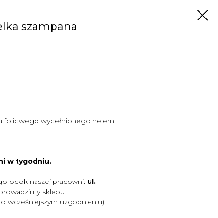
telka szampana
u foliowego wypełnionego helem.
ni w tygodniu.
go obok naszej pracowni:
ul.
 prowadzimy sklepu
po wcześniejszym uzgodnieniu).