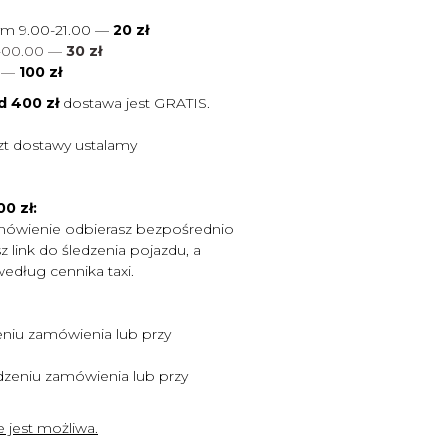
ym 9.00-21.00 —
20 zł
0-00.00 —
30 zł
0
—
100 zł
d 400 zł
dostawa jest
GRATIS.
zt dostawy ustalamy
0 zł:
mówienie odbierasz bezpośrednio
 link do śledzenia pojazdu, a
według cennika taxi.
niu zamówienia lub przy
zeniu zamówienia lub przy
 jest możliwa.