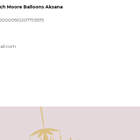
ych Moore Balloons Aksana
920000510207793575
ail.com