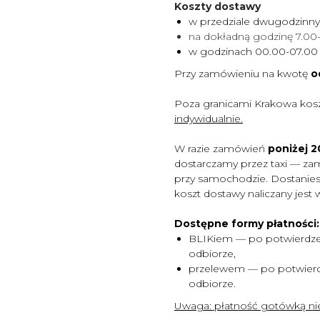
Koszty dostawy
w przedziale dwugodzinn
na dokładną godzinę 7.0
w godzinach 00.00-07.0
Przy zamówieniu na kwotę
o
Poza granicami Krakowa kos
indywidualnie.
W razie zamówień
poniżej 20
dostarczamy przez taxi — za
przy samochodzie. Dostaniesz
koszt dostawy naliczany jest 
Dostępne formy płatności:
BLIKiem — po potwierdze
odbiorze,
przelewem — po potwierd
odbiorze.
Uwaga:
płatność gotówką nie