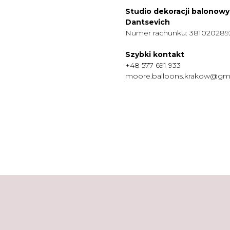
Studio dekoracji balonow
Dantsevich
Numer rachunku: 38102028
Szybki kontakt
+48 577 691 933
moore.balloons.krakow@gm
MENU