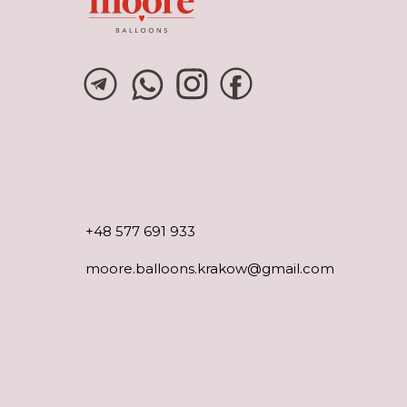
+48 577 691 933
moore.balloons.krakow@gmail.com