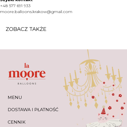
WARTO WIEDZIEĆ
+48 577 691 933
moore.balloons.krakow@gmail.com
+48 577 691 933
moore.balloons.krakow@gmail.com
ZOBACZ TAKŻE
REGULAMIN
POLITYKA PRYWATNOŚCI
TWORZENIE STRONY