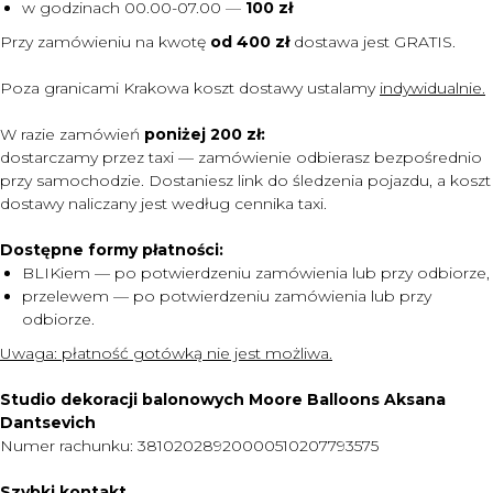
w godzinach 00.00-07.00
—
100 zł
Przy zamówieniu na kwotę
od 400 zł
dostawa jest
GRATIS.
Poza granicami Krakowa koszt dostawy ustalamy
indywidualnie.
W razie zamówień
poniżej 200 zł:
dostarczamy przez taxi — zamówienie odbierasz bezpośrednio
przy samochodzie. Dostaniesz link do śledzenia pojazdu, a koszt
dostawy naliczany jest według cennika taxi.
Dostępne formy płatności:
BLIKiem — po potwierdzeniu zamówienia lub przy odbiorze,
przelewem — po potwierdzeniu zamówienia lub przy
odbiorze.
MENU
Uwaga:
płatność gotówką nie jest możliwa.
DOSTAWA I PŁATNOŚĆ
Studio dekoracji balonowych Moore Balloons Aksana
CENNIK
Dantsevich
O NAS
Numer rachunku: 38102028920000510207793575
KONTAKT
Szybki kontakt