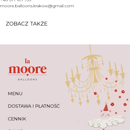
WARTO WIEDZIEĆ
moore.balloons.krakow@gmail.com
+48 577 691 933
moore.balloons.krakow@gmail.com
ZOBACZ TAKŻE
REGULAMIN
POLITYKA PRYWATNOŚCI
TWORZENIE STRONY