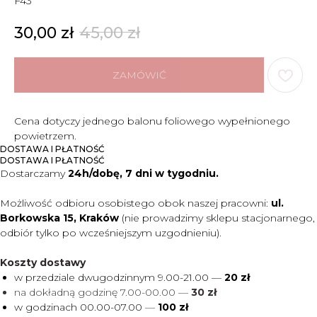
F43
30,00
zł
45,00
zł
ZAMÓWIĆ
Cena dotyczy jednego balonu foliowego wypełnionego
powietrzem.
DOSTAWA I PŁATNOŚĆ
DOSTAWA I PŁATNOŚĆ
Dostarczamy
24h/dobę, 7 dni w tygodniu.
Możliwość odbioru osobistego obok naszej pracowni:
ul.
Borkowska 15, Kraków
(nie prowadzimy sklepu stacjonarnego,
odbiór tylko po wcześniejszym uzgodnieniu).
Koszty dostawy
w przedziale dwugodzinnym 9.00-21.00 —
20 zł
na dokładną godzinę 7.00-00.00 —
30 zł
w godzinach 00.00-07.00
—
100 zł