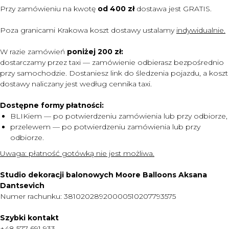
Przy zamówieniu na kwotę
od 400 zł
dostawa jest
GRATIS.
Poza granicami Krakowa koszt dostawy ustalamy
indywidualnie.
W razie zamówień
poniżej 200 zł:
dostarczamy przez taxi — zamówienie odbierasz bezpośrednio
przy samochodzie. Dostaniesz link do śledzenia pojazdu, a koszt
dostawy naliczany jest według cennika taxi.
Dostępne formy płatności:
BLIKiem — po potwierdzeniu zamówienia lub przy odbiorze,
przelewem — po potwierdzeniu zamówienia lub przy
odbiorze.
MENU
Uwaga:
płatność gotówką nie jest możliwa.
DOSTAWA I PŁATNOŚĆ
Studio dekoracji balonowych Moore Balloons Aksana
CENNIK
Dantsevich
Numer rachunku: 38102028920000510207793575
O NAS
KONTAKT
Szybki kontakt
+48 577 691 933