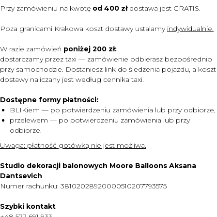
Przy zamówieniu na kwotę
od 400 zł
dostawa jest
GRATIS.
Poza granicami Krakowa koszt dostawy ustalamy
indywidualnie.
W razie zamówień
poniżej 200 zł:
dostarczamy przez taxi — zamówienie odbierasz bezpośrednio
przy samochodzie. Dostaniesz link do śledzenia pojazdu, a koszt
dostawy naliczany jest według cennika taxi.
Dostępne formy płatności:
BLIKiem — po potwierdzeniu zamówienia lub przy odbiorze,
przelewem — po potwierdzeniu zamówienia lub przy
odbiorze.
MENU
Uwaga:
płatność gotówką nie jest możliwa.
DOSTAWA I PŁATNOŚĆ
Studio dekoracji balonowych Moore Balloons Aksana
CENNIK
Dantsevich
Numer rachunku: 38102028920000510207793575
O NAS
KONTAKT
Szybki kontakt
+48 577 691 933