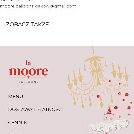
WARTO WIEDZIEĆ
moore.balloons.krakow@gmail.com
+48 577 691 933
moore.balloons.krakow@gmail.com
ZOBACZ TAKŻE
REGULAMIN
POLITYKA PRYWATNOŚCI
TWORZENIE STRONY