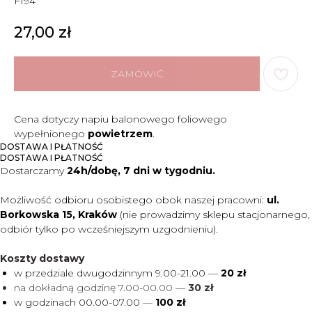
F194
27,00
zł
ZAMÓWIĆ
Cena dotyczy napiu balonowego foliowego
wypełnionego
powietrzem
.
DOSTAWA I PŁATNOŚĆ
DOSTAWA I PŁATNOŚĆ
Dostarczamy
24h/dobę, 7 dni w tygodniu.
Możliwość odbioru osobistego obok naszej pracowni:
ul.
Borkowska 15, Kraków
(nie prowadzimy sklepu stacjonarnego,
odbiór tylko po wcześniejszym uzgodnieniu).
Koszty dostawy
w przedziale dwugodzinnym 9.00-21.00 —
20 zł
na dokładną godzinę 7.00-00.00 —
30 zł
w godzinach 00.00-07.00
—
100 zł