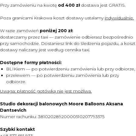
Przy zamówieniu na kwotę
od 400 zł
dostawa jest
GRATIS.
Poza granicami Krakowa koszt dostawy ustalamy
indywidualnie.
W razie zamówień
poniżej 200 zł:
dostarczamy przez taxi — zamówienie odbierasz bezpośrednio
przy samochodzie. Dostaniesz link do śledzenia pojazdu, a koszt
dostawy naliczany jest według cennika taxi.
Dostępne formy płatności:
BLIKiem — po potwierdzeniu zamówienia lub przy odbiorze,
przelewem — po potwierdzeniu zamówienia lub przy
odbiorze.
MENU
Uwaga:
płatność gotówką nie jest możliwa.
DOSTAWA I PŁATNOŚĆ
Studio dekoracji balonowych Moore Balloons Aksana
CENNIK
Dantsevich
Numer rachunku: 38102028920000510207793575
O NAS
KONTAKT
Szybki kontakt
+48 577 691 933