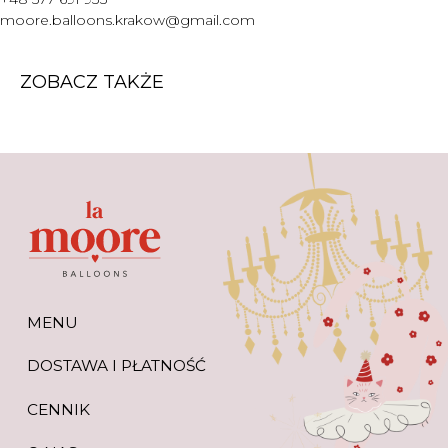
WARTO WIEDZIEĆ
moore.balloons.krakow@gmail.com
+48 577 691 933
moore.balloons.krakow@gmail.com
ZOBACZ TAKŻE
REGULAMIN
POLITYKA PRYWATNOŚCI
TWORZENIE STRONY