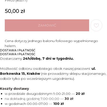
FM03 (85377)
50,00
zł
ZAMÓWIĆ
Cena dotyczy jednego balonu foliowego wypełnionego
helem.
DOSTAWA I PŁATNOŚĆ
DOSTAWA I PŁATNOŚĆ
Dostarczamy
24h/dobę, 7 dni w tygodniu.
Możliwość odbioru osobistego obok naszej pracowni:
ul.
Borkowska 15, Kraków
(nie prowadzimy sklepu stacjonarnego,
odbiór tylko po wcześniejszym uzgodnieniu).
Koszty dostawy
w przedziale dwugodzinnym 9.00-21.00 —
20 zł
na dokładną godzinę 7.00-00.00 —
30 zł
w godzinach 00.00-07.00
—
100 zł