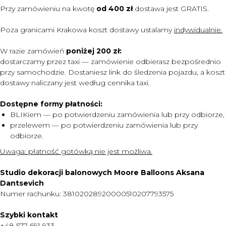
Przy zamówieniu na kwotę
od 400 zł
dostawa jest
GRATIS.
Poza granicami Krakowa koszt dostawy ustalamy
indywidualnie.
W razie zamówień
poniżej 200 zł:
dostarczamy przez taxi — zamówienie odbierasz bezpośrednio
przy samochodzie. Dostaniesz link do śledzenia pojazdu, a koszt
dostawy naliczany jest według cennika taxi.
Dostępne formy płatności:
BLIKiem — po potwierdzeniu zamówienia lub przy odbiorze,
przelewem — po potwierdzeniu zamówienia lub przy
odbiorze.
MENU
Uwaga:
płatność gotówką nie jest możliwa.
DOSTAWA I PŁATNOŚĆ
Studio dekoracji balonowych Moore Balloons Aksana
CENNIK
Dantsevich
Numer rachunku: 38102028920000510207793575
O NAS
KONTAKT
Szybki kontakt
+48 577 691 933