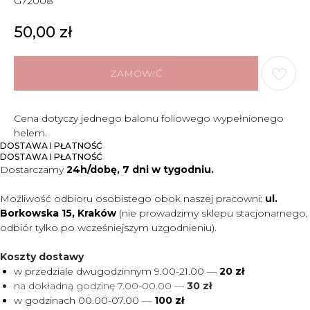
G72008
50,00
zł
ZAMÓWIĆ
Cena dotyczy jednego balonu foliowego wypełnionego
helem.
DOSTAWA I PŁATNOŚĆ
DOSTAWA I PŁATNOŚĆ
Dostarczamy
24h/dobę, 7 dni w tygodniu.
Możliwość odbioru osobistego obok naszej pracowni:
ul.
Borkowska 15, Kraków
(nie prowadzimy sklepu stacjonarnego,
odbiór tylko po wcześniejszym uzgodnieniu).
Koszty dostawy
w przedziale dwugodzinnym 9.00-21.00 —
20 zł
na dokładną godzinę 7.00-00.00 —
30 zł
w godzinach 00.00-07.00
—
100 zł