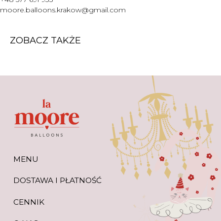
WARTO WIEDZIEĆ
moore.balloons.krakow@gmail.com
+48 577 691 933
moore.balloons.krakow@gmail.com
ZOBACZ TAKŻE
REGULAMIN
POLITYKA PRYWATNOŚCI
TWORZENIE STRONY