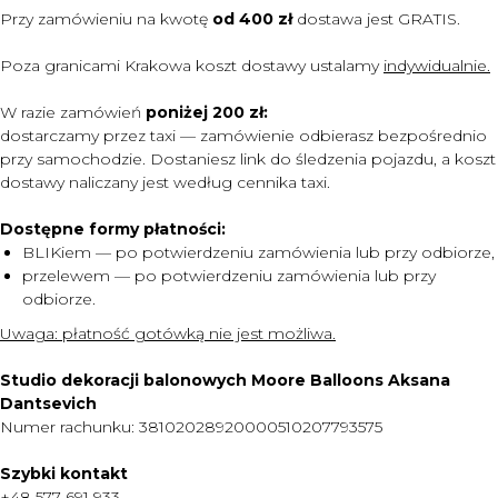
Przy zamówieniu na kwotę
od 400 zł
dostawa jest
GRATIS.
Poza granicami Krakowa koszt dostawy ustalamy
indywidualnie.
W razie zamówień
poniżej 200 zł:
dostarczamy przez taxi — zamówienie odbierasz bezpośrednio
przy samochodzie. Dostaniesz link do śledzenia pojazdu, a koszt
dostawy naliczany jest według cennika taxi.
Dostępne formy płatności:
BLIKiem — po potwierdzeniu zamówienia lub przy odbiorze,
przelewem — po potwierdzeniu zamówienia lub przy
odbiorze.
MENU
Uwaga:
płatność gotówką nie jest możliwa.
DOSTAWA I PŁATNOŚĆ
Studio dekoracji balonowych Moore Balloons Aksana
CENNIK
Dantsevich
Numer rachunku: 38102028920000510207793575
O NAS
KONTAKT
Szybki kontakt
+48 577 691 933