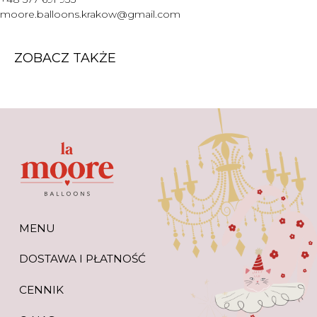
WARTO WIEDZIEĆ
moore.balloons.krakow@gmail.com
+48 577 691 933
moore.balloons.krakow@gmail.com
ZOBACZ TAKŻE
REGULAMIN
POLITYKA PRYWATNOŚCI
TWORZENIE STRONY