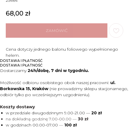
25464
68,00
zł
ZAMÓWIĆ
Cena dotyczy jednego balonu foliowego wypełnionego
helem.
DOSTAWA I PŁATNOŚĆ
DOSTAWA I PŁATNOŚĆ
Dostarczamy
24h/dobę, 7 dni w tygodniu.
Możliwość odbioru osobistego obok naszej pracowni:
ul.
Borkowska 15, Kraków
(nie prowadzimy sklepu stacjonarnego,
odbiór tylko po wcześniejszym uzgodnieniu).
Koszty dostawy
w przedziale dwugodzinnym 9.00-21.00 —
20 zł
na dokładną godzinę 7.00-00.00 —
30 zł
w godzinach 00.00-07.00
—
100 zł