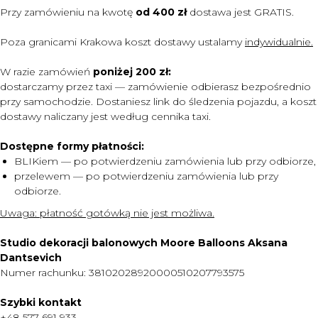
Przy zamówieniu na kwotę
od 400 zł
dostawa jest
GRATIS.
Poza granicami Krakowa koszt dostawy ustalamy
indywidualnie.
W razie zamówień
poniżej 200 zł:
dostarczamy przez taxi — zamówienie odbierasz bezpośrednio
przy samochodzie. Dostaniesz link do śledzenia pojazdu, a koszt
dostawy naliczany jest według cennika taxi.
Dostępne formy płatności:
BLIKiem — po potwierdzeniu zamówienia lub przy odbiorze,
przelewem — po potwierdzeniu zamówienia lub przy
odbiorze.
MENU
Uwaga:
płatność gotówką nie jest możliwa.
DOSTAWA I PŁATNOŚĆ
Studio dekoracji balonowych Moore Balloons Aksana
CENNIK
Dantsevich
Numer rachunku: 38102028920000510207793575
O NAS
KONTAKT
Szybki kontakt
+48 577 691 933