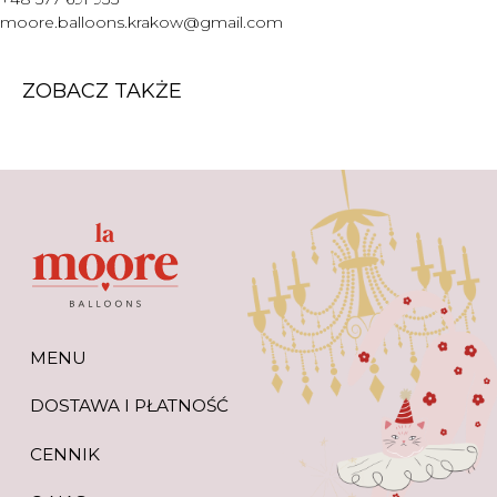
WARTO WIEDZIEĆ
moore.balloons.krakow@gmail.com
+48 577 691 933
moore.balloons.krakow@gmail.com
ZOBACZ TAKŻE
REGULAMIN
POLITYKA PRYWATNOŚCI
TWORZENIE STRONY