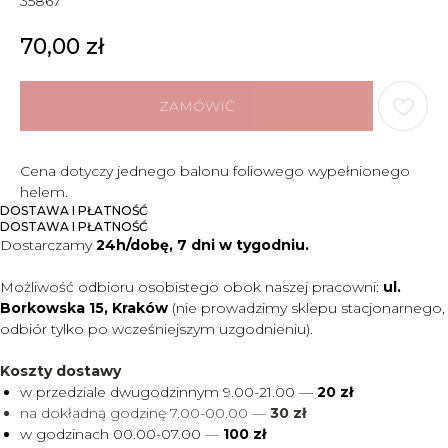
35867
70,00
zł
ZAMÓWIĆ
Cena dotyczy jednego balonu foliowego wypełnionego
helem.
DOSTAWA I PŁATNOŚĆ
DOSTAWA I PŁATNOŚĆ
Dostarczamy
24h/dobę, 7 dni w tygodniu.
Możliwość odbioru osobistego obok naszej pracowni:
ul.
Borkowska 15, Kraków
(nie prowadzimy sklepu stacjonarnego,
odbiór tylko po wcześniejszym uzgodnieniu).
Koszty dostawy
w przedziale dwugodzinnym 9.00-21.00 —
20 zł
na dokładną godzinę 7.00-00.00 —
30 zł
w godzinach 00.00-07.00
—
100 zł