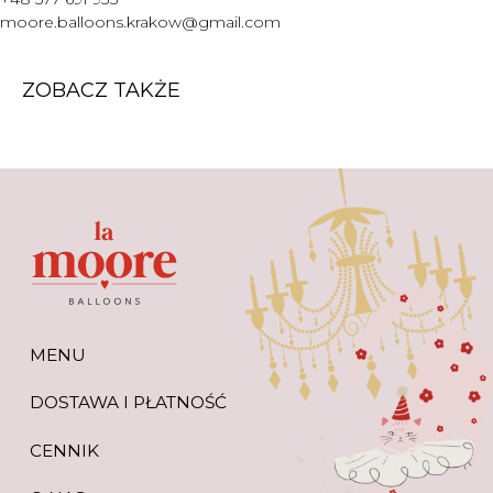
WARTO WIEDZIEĆ
moore.balloons.krakow@gmail.com
+48 577 691 933
moore.balloons.krakow@gmail.com
ZOBACZ TAKŻE
REGULAMIN
POLITYKA PRYWATNOŚCI
TWORZENIE STRONY