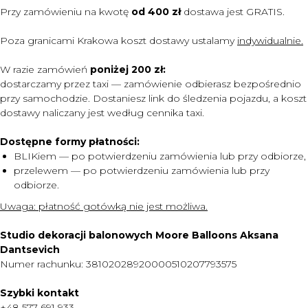
Przy zamówieniu na kwotę
od 400 zł
dostawa jest
GRATIS.
Poza granicami Krakowa koszt dostawy ustalamy
indywidualnie.
W razie zamówień
poniżej 200 zł:
dostarczamy przez taxi — zamówienie odbierasz bezpośrednio
przy samochodzie. Dostaniesz link do śledzenia pojazdu, a koszt
dostawy naliczany jest według cennika taxi.
Dostępne formy płatności:
BLIKiem — po potwierdzeniu zamówienia lub przy odbiorze,
przelewem — po potwierdzeniu zamówienia lub przy
odbiorze.
MENU
Uwaga:
płatność gotówką nie jest możliwa.
DOSTAWA I PŁATNOŚĆ
Studio dekoracji balonowych Moore Balloons Aksana
CENNIK
Dantsevich
Numer rachunku: 38102028920000510207793575
O NAS
KONTAKT
Szybki kontakt
+48 577 691 933