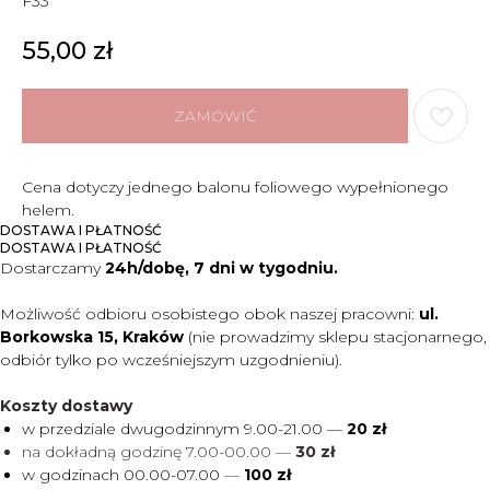
F33
55,00
zł
ZAMÓWIĆ
Cena dotyczy jednego balonu foliowego wypełnionego
helem.
DOSTAWA I PŁATNOŚĆ
DOSTAWA I PŁATNOŚĆ
Dostarczamy
24h/dobę, 7 dni w tygodniu.
Możliwość odbioru osobistego obok naszej pracowni:
ul.
Borkowska 15, Kraków
(nie prowadzimy sklepu stacjonarnego,
odbiór tylko po wcześniejszym uzgodnieniu).
Koszty dostawy
w przedziale dwugodzinnym 9.00-21.00 —
20 zł
na dokładną godzinę 7.00-00.00 —
30 zł
w godzinach 00.00-07.00
—
100 zł