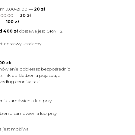
ym 9.00-21.00 —
20 zł
0-00.00 —
30 zł
0
—
100 zł
d 400 zł
dostawa jest
GRATIS.
zt dostawy ustalamy
0 zł:
mówienie odbierasz bezpośrednio
 link do śledzenia pojazdu, a
według cennika taxi.
niu zamówienia lub przy
zeniu zamówienia lub przy
 jest możliwa.