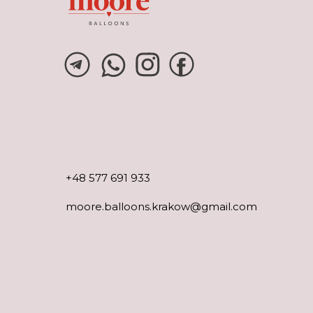
+48 577 691 933
moore.balloons.krakow@gmail.com