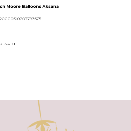
ych Moore Balloons Aksana
920000510207793575
ail.com