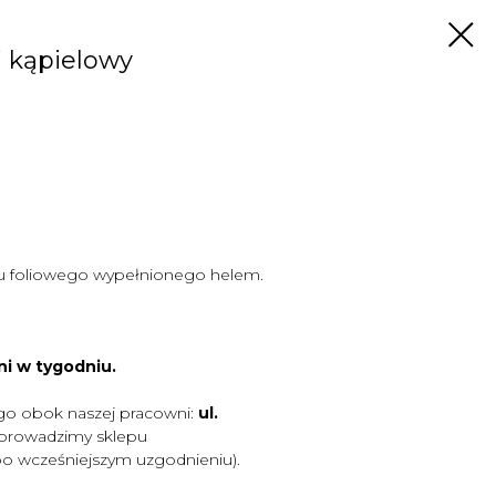
j kąpielowy
u foliowego wypełnionego helem.
ni w tygodniu.
go obok naszej pracowni:
ul.
 prowadzimy sklepu
po wcześniejszym uzgodnieniu).