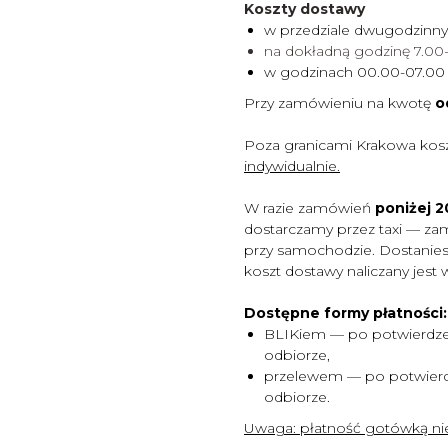
Koszty dostawy
w przedziale dwugodzinn
na dokładną godzinę 7.0
w godzinach 00.00-07.0
Przy zamówieniu na kwotę
o
Poza granicami Krakowa kos
indywidualnie.
W razie zamówień
poniżej 20
dostarczamy przez taxi — za
przy samochodzie. Dostaniesz
koszt dostawy naliczany jest 
Dostępne formy płatności:
BLIKiem — po potwierdze
odbiorze,
przelewem — po potwierd
odbiorze.
Uwaga:
płatność gotówką nie