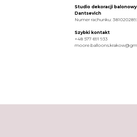
Studio dekoracji balonow
Dantsevich
Numer rachunku: 38102028
Szybki kontakt
+48 577 691 933
moore.balloons.krakow@gm
MENU