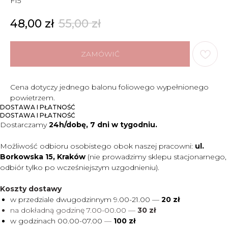
F15
48,00
zł
55,00
zł
ZAMÓWIĆ
Cena dotyczy jednego balonu foliowego wypełnionego
powietrzem.
DOSTAWA I PŁATNOŚĆ
DOSTAWA I PŁATNOŚĆ
Dostarczamy
24h/dobę, 7 dni w tygodniu.
Możliwość odbioru osobistego obok naszej pracowni:
ul.
Borkowska 15, Kraków
(nie prowadzimy sklepu stacjonarnego,
odbiór tylko po wcześniejszym uzgodnieniu).
Koszty dostawy
w przedziale dwugodzinnym 9.00-21.00 —
20 zł
na dokładną godzinę 7.00-00.00 —
30 zł
w godzinach 00.00-07.00
—
100 zł