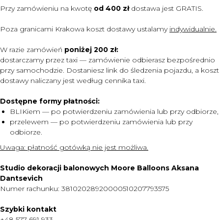
Przy zamówieniu na kwotę
od 400 zł
dostawa jest
GRATIS.
Poza granicami Krakowa koszt dostawy ustalamy
indywidualnie.
W razie zamówień
poniżej 200 zł:
dostarczamy przez taxi — zamówienie odbierasz bezpośrednio
przy samochodzie. Dostaniesz link do śledzenia pojazdu, a koszt
dostawy naliczany jest według cennika taxi.
Dostępne formy płatności:
BLIKiem — po potwierdzeniu zamówienia lub przy odbiorze,
przelewem — po potwierdzeniu zamówienia lub przy
odbiorze.
MENU
Uwaga:
płatność gotówką nie jest możliwa.
DOSTAWA I PŁATNOŚĆ
Studio dekoracji balonowych Moore Balloons Aksana
CENNIK
Dantsevich
Numer rachunku: 38102028920000510207793575
O NAS
KONTAKT
Szybki kontakt
+48 577 691 933