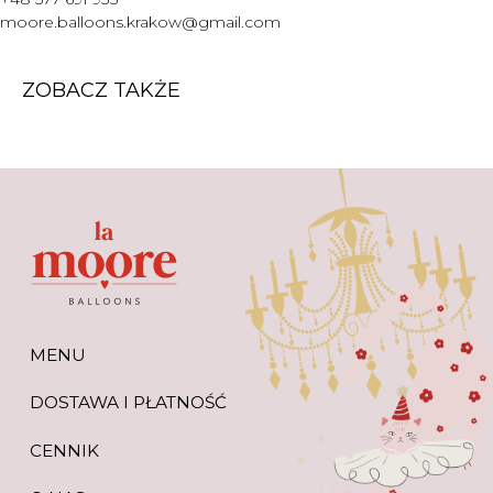
WARTO WIEDZIEĆ
moore.balloons.krakow@gmail.com
+48 577 691 933
moore.balloons.krakow@gmail.com
ZOBACZ TAKŻE
REGULAMIN
POLITYKA PRYWATNOŚCI
TWORZENIE STRONY