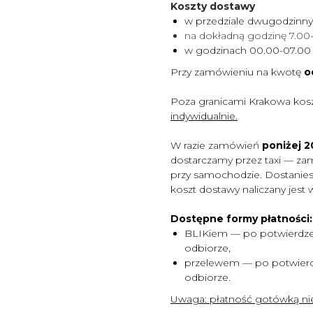
Koszty dostawy
w przedziale dwugodzinn
na dokładną godzinę 7.0
w godzinach 00.00-07.0
Przy zamówieniu na kwotę
o
Poza granicami Krakowa kos
indywidualnie.
W razie zamówień
poniżej 20
dostarczamy przez taxi — za
przy samochodzie. Dostaniesz
koszt dostawy naliczany jest 
Dostępne formy płatności:
BLIKiem — po potwierdze
odbiorze,
przelewem — po potwierd
odbiorze.
Uwaga:
płatność gotówką nie