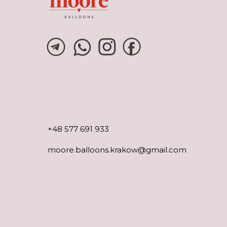
+48 577 691 933
moore.balloons.krakow@gmail.com