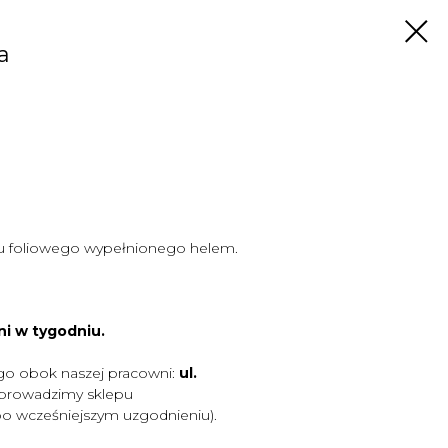
a
u foliowego wypełnionego helem.
ni w tygodniu.
go obok naszej pracowni:
ul.
 prowadzimy sklepu
po wcześniejszym uzgodnieniu).