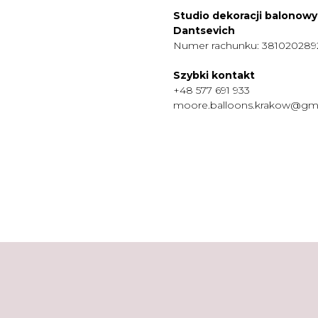
Studio dekoracji balonow
Dantsevich
Numer rachunku: 38102028
Szybki kontakt
+48 577 691 933
moore.balloons.krakow@gm
MENU