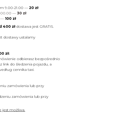
ym 9.00-21.00 —
20 zł
0-00.00 —
30 zł
0
—
100 zł
d 400 zł
dostawa jest
GRATIS.
zt dostawy ustalamy
0 zł:
mówienie odbierasz bezpośrednio
 link do śledzenia pojazdu, a
według cennika taxi.
niu zamówienia lub przy
zeniu zamówienia lub przy
 jest możliwa.