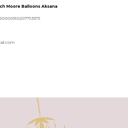
ych Moore Balloons Aksana
920000510207793575
ail.com