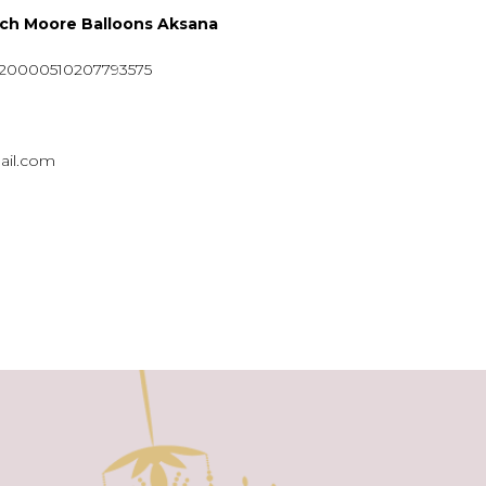
ych Moore Balloons Aksana
920000510207793575
ail.com