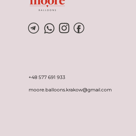
+48 577 691 933
moore.balloons.krakow@gmail.com