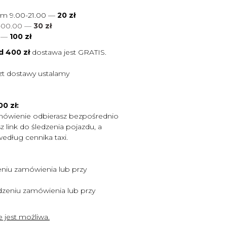
ym 9.00-21.00 —
20 zł
0-00.00 —
30 zł
0
—
100 zł
d 400 zł
dostawa jest
GRATIS.
zt dostawy ustalamy
0 zł:
mówienie odbierasz bezpośrednio
 link do śledzenia pojazdu, a
według cennika taxi.
niu zamówienia lub przy
zeniu zamówienia lub przy
 jest możliwa.