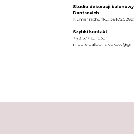
Studio dekoracji balonow
Dantsevich
Numer rachunku: 38102028
Szybki kontakt
+48 577 691 933
moore.balloons.krakow@gm
MENU