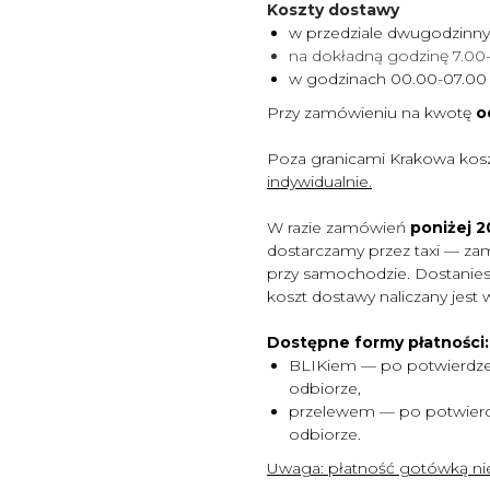
Koszty dostawy
w przedziale dwugodzinn
na dokładną godzinę 7.0
w godzinach 00.00-07.0
Przy zamówieniu na kwotę
o
Poza granicami Krakowa kos
indywidualnie.
W razie zamówień
poniżej 20
dostarczamy przez taxi — za
przy samochodzie. Dostaniesz
koszt dostawy naliczany jest 
Dostępne formy płatności:
BLIKiem — po potwierdze
odbiorze,
przelewem — po potwierd
odbiorze.
Uwaga:
płatność gotówką nie