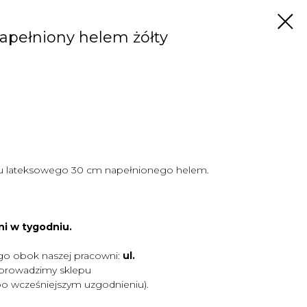
apełniony helem żółty
u lateksowego 30 cm napełnionego helem.
ni w tygodniu.
go obok naszej pracowni:
ul.
 prowadzimy sklepu
po wcześniejszym uzgodnieniu).