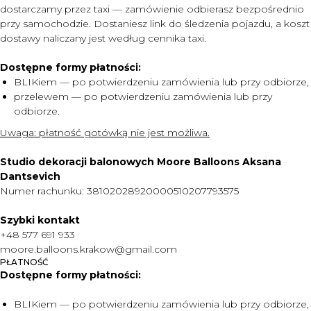
dostarczamy przez taxi — zamówienie odbierasz bezpośrednio
przy samochodzie. Dostaniesz link do śledzenia pojazdu, a koszt
dostawy naliczany jest według cennika taxi.
Dostępne formy płatności:
BLIKiem — po potwierdzeniu zamówienia lub przy odbiorze,
przelewem — po potwierdzeniu zamówienia lub przy
odbiorze.
Uwaga:
płatność gotówką nie jest możliwa.
Studio dekoracji balonowych Moore Balloons Aksana
Dantsevich
Numer rachunku: 38102028920000510207793575
Szybki kontakt
MENU
+48 577 691 933
moore.balloons.krakow@gmail.com
DOSTAWA I PŁATNOŚĆ
PŁATNOŚĆ
Dostępne formy płatności:
CENNIK
O NAS
BLIKiem — po potwierdzeniu zamówienia lub przy odbiorze,