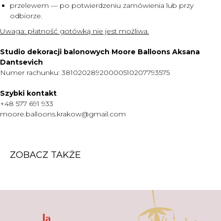
KONTAKT
przelewem — po potwierdzeniu zamówienia lub przy
odbiorze.
WARTO WIEDZIEĆ
Uwaga:
płatność gotówką nie jest możliwa.
+48 577 691 933
Studio dekoracji balonowych Moore Balloons Aksana
moore.balloons.krakow@gmail.com
Dantsevich
Numer rachunku: 38102028920000510207793575
REGULAMIN
Szybki kontakt
POLITYKA PRYWATNOŚCI
+48 577 691 933
TWORZENIE STRONY
moore.balloons.krakow@gmail.com
ZOBACZ TAKŻE