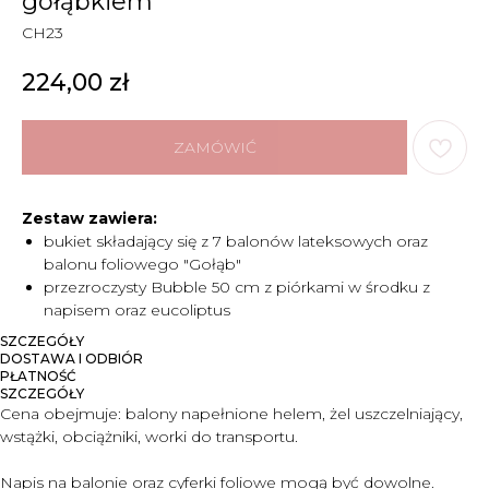
gołąbkiem
CH23
224,00
zł
ZAMÓWIĆ
Zestaw zawiera:
bukiet składający się z 7 balonów lateksowych oraz
balonu foliowego "Gołąb"
przezroczysty Bubble 50 cm z piórkami w środku z
napisem oraz eucoliptus
SZCZEGÓŁY
DOSTAWA I ODBIÓR
PŁATNOŚĆ
SZCZEGÓŁY
Cena obejmuje:
balony napełnione helem, żel uszczelniający,
wstążki, obciążniki, worki do transportu.
Napis na balonie oraz cyferki foliowe
mogą być dowolne
.