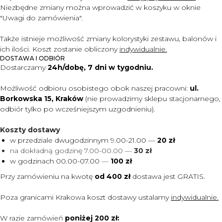
Niezbędne zmiany można wprowadzić w koszyku w oknie
"Uwagi do zam
ó
wienia".
Także istnieje możliwość zmiany kolorystyki zestawu, balonów i
ich ilości. Koszt zostanie obliczony
indywidualnie.
DOSTAWA I ODBIÓR
Dostarczamy
24h/dobę, 7 dni w tygodniu.
Możliwość odbioru osobistego obok naszej pracowni:
ul.
Borkowska 15, Kraków
(nie prowadzimy sklepu stacjonarnego,
odbiór tylko po wcześniejszym uzgodnieniu).
Koszty dostawy
w przedziale dwugodzinnym 9.00-21.00 —
20 zł
na dokładną godzinę 7.00-00.00 —
30 zł
w godzinach 00.00-07.00
—
100 zł
Przy zamówieniu na kwotę
od 400 zł
dostawa jest
GRATIS.
Poza granicami Krakowa koszt dostawy ustalamy
indywidualnie.
W razie zamówień
poniżej 200 zł: