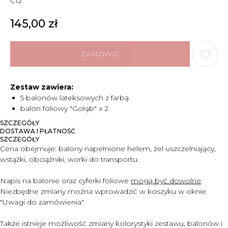
C12
145,00
zł
ZAMÓWIĆ
Zestaw zawiera:
5 balonów lateksowych z farbą
balon foliowy "Gołąb" x 2
SZCZEGÓŁY
DOSTAWA I PŁATNOŚĆ
SZCZEGÓŁY
Cena obejmuje:
balony napełnione helem, żel uszczelniający,
wstążki, obciążniki, worki do transportu.
Napis na balonie oraz cyferki foliowe
mogą być dowolne
.
Niezbędne zmiany można wprowadzić w koszyku w oknie
"Uwagi do zam
ó
wienia".
Także istnieje możliwość zmiany kolorystyki zestawu, balonów i