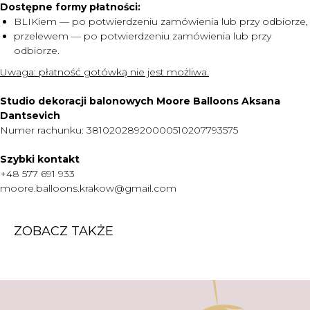
Dostępne formy płatności:
MENU
BLIKiem — po potwierdzeniu zamówienia lub przy odbiorze,
przelewem — po potwierdzeniu zamówienia lub przy
DOSTAWA I PŁATNOŚĆ
odbiorze.
CENNIK
Uwaga:
płatność gotówką nie jest możliwa.
O NAS
Studio dekoracji balonowych Moore Balloons Aksana
KONTAKT
Dantsevich
WARTO WIEDZIEĆ
Numer rachunku: 38102028920000510207793575
+48 577 691 933
Szybki kontakt
moore.balloons.krakow@gmail.com
+48 577 691 933
moore.balloons.krakow@gmail.com
REGULAMIN
ZOBACZ TAKŻE
POLITYKA PRYWATNOŚCI
TWORZENIE STRONY