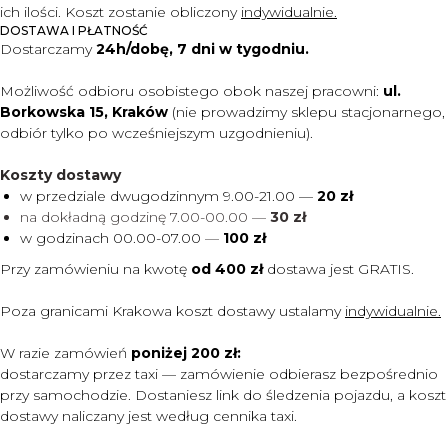
ich ilości. Koszt zostanie obliczony
indywidualnie.
DOSTAWA I PŁATNOŚĆ
Dostarczamy
24h/dobę, 7 dni w tygodniu.
Możliwość odbioru osobistego obok naszej pracowni:
ul.
Borkowska 15, Kraków
(nie prowadzimy sklepu stacjonarnego,
odbiór tylko po wcześniejszym uzgodnieniu).
Koszty dostawy
w przedziale dwugodzinnym 9.00-21.00 —
20 zł
na dokładną godzinę 7.00-00.00 —
30 zł
w godzinach 00.00-07.00
—
100 zł
Przy zamówieniu na kwotę
od 400 zł
dostawa jest
GRATIS.
Poza granicami Krakowa koszt dostawy ustalamy
indywidualnie.
W razie zamówień
poniżej 200 zł:
dostarczamy przez taxi — zamówienie odbierasz bezpośrednio
przy samochodzie. Dostaniesz link do śledzenia pojazdu, a koszt
dostawy naliczany jest według cennika taxi.