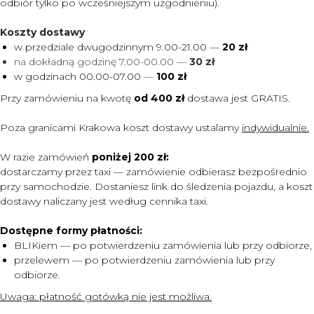
odbiór tylko po wcześniejszym uzgodnieniu).
Koszty dostawy
w przedziale dwugodzinnym 9.00-21.00 —
20 zł
na dokładną godzinę 7.00-00.00 —
30 zł
w godzinach 00.00-07.00
—
100 zł
Przy zamówieniu na kwotę
od 400 zł
dostawa jest
GRATIS.
Poza granicami Krakowa koszt dostawy ustalamy
indywidualnie.
W razie zamówień
poniżej 200 zł:
dostarczamy przez taxi — zamówienie odbierasz bezpośrednio
przy samochodzie. Dostaniesz link do śledzenia pojazdu, a koszt
dostawy naliczany jest według cennika taxi.
Dostępne formy płatności:
BLIKiem — po potwierdzeniu zamówienia lub przy odbiorze,
przelewem — po potwierdzeniu zamówienia lub przy
MENU
odbiorze.
DOSTAWA I PŁATNOŚĆ
Uwaga:
płatność gotówką nie jest możliwa.
CENNIK