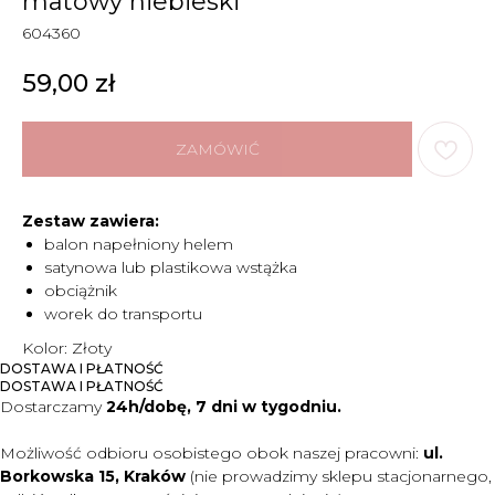
matowy niebieski
604360
59,00
zł
ZAMÓWIĆ
Zestaw zawiera:
balon napełniony helem
satynowa lub plastikowa wstążka
obciążnik
worek do transportu
Kolor: Złoty
DOSTAWA I PŁATNOŚĆ
DOSTAWA I PŁATNOŚĆ
Dostarczamy
24h/dobę, 7 dni w tygodniu.
Możliwość odbioru osobistego obok naszej pracowni:
ul.
Borkowska 15, Kraków
(nie prowadzimy sklepu stacjonarnego,