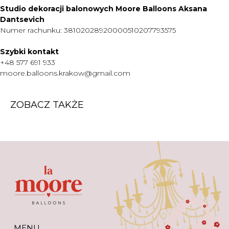
Studio dekoracji balonowych Moore Balloons Aksana
O NAS
Dantsevich
Numer rachunku: 38102028920000510207793575
KONTAKT
WARTO WIEDZIEĆ
Szybki kontakt
+48 577 691 933
+48 577 691 933
moore.balloons.krakow@gmail.com
moore.balloons.krakow@gmail.com
ZOBACZ TAKŻE
REGULAMIN
POLITYKA PRYWATNOŚCI
TWORZENIE STRONY