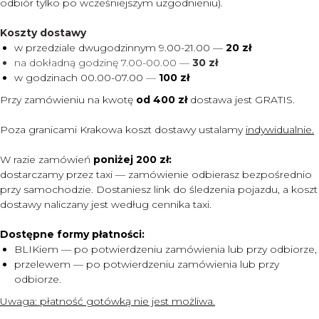
odbiór tylko po wcześniejszym uzgodnieniu).
Koszty dostawy
w przedziale dwugodzinnym 9.00-21.00 —
20 zł
na dokładną godzinę 7.00-00.00 —
30 zł
w godzinach 00.00-07.00
—
100 zł
Przy zamówieniu na kwotę
od 400 zł
dostawa jest
GRATIS.
Poza granicami Krakowa koszt dostawy ustalamy
indywidualnie.
W razie zamówień
poniżej 200 zł:
dostarczamy przez taxi — zamówienie odbierasz bezpośrednio
przy samochodzie. Dostaniesz link do śledzenia pojazdu, a koszt
dostawy naliczany jest według cennika taxi.
Dostępne formy płatności:
BLIKiem — po potwierdzeniu zamówienia lub przy odbiorze,
przelewem — po potwierdzeniu zamówienia lub przy
MENU
odbiorze.
DOSTAWA I PŁATNOŚĆ
Uwaga:
płatność gotówką nie jest możliwa.
CENNIK