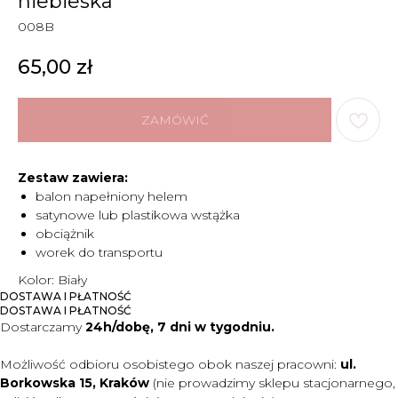
niebieska
008B
65,00
zł
ZAMÓWIĆ
Zestaw zawiera:
balon napełniony helem
satynowe lub plastikowa wstążka
obciążnik
worek do transportu
Kolor: Biały
DOSTAWA I PŁATNOŚĆ
DOSTAWA I PŁATNOŚĆ
Dostarczamy
24h/dobę, 7 dni w tygodniu.
Możliwość odbioru osobistego obok naszej pracowni:
ul.
Borkowska 15, Kraków
(nie prowadzimy sklepu stacjonarnego,