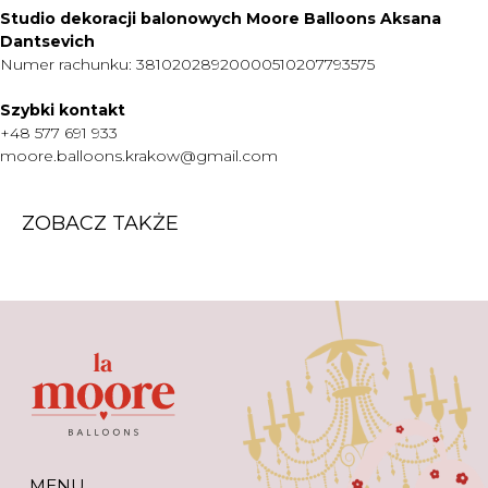
Studio dekoracji balonowych Moore Balloons Aksana
O NAS
Dantsevich
Numer rachunku: 38102028920000510207793575
KONTAKT
WARTO WIEDZIEĆ
Szybki kontakt
+48 577 691 933
+48 577 691 933
moore.balloons.krakow@gmail.com
moore.balloons.krakow@gmail.com
ZOBACZ TAKŻE
REGULAMIN
POLITYKA PRYWATNOŚCI
TWORZENIE STRONY