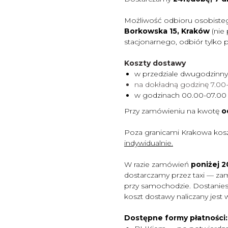
Możliwość odbioru osobiste
Borkowska 15, Kraków
(nie
stacjonarnego, odbiór tylko 
Koszty dostawy
w przedziale dwugodzinn
na dokładną godzinę 7.0
w godzinach 00.00-07.0
Przy zamówieniu na kwotę
o
Poza granicami Krakowa kos
indywidualnie.
W razie zamówień
poniżej 20
dostarczamy przez taxi — za
przy samochodzie. Dostaniesz
koszt dostawy naliczany jest 
Dostępne formy płatności: