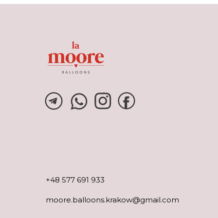
+48 577 691 933
moore.balloons.krakow@gmail.com