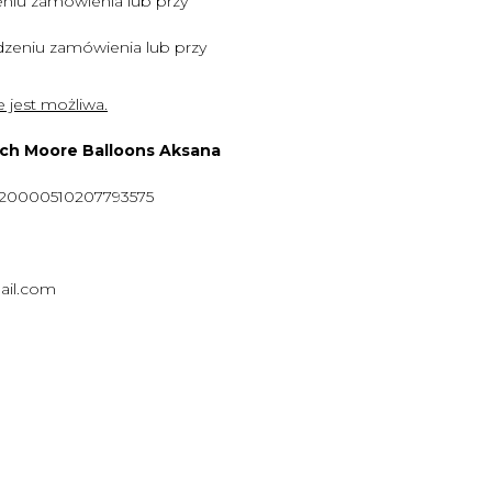
niu zamówienia lub przy
zeniu zamówienia lub przy
 jest możliwa.
ych Moore Balloons Aksana
920000510207793575
ail.com