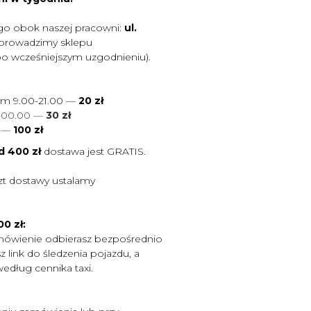
go obok naszej pracowni:
ul.
 prowadzimy sklepu
po wcześniejszym uzgodnieniu).
ym 9.00-21.00 —
20 zł
0-00.00 —
30 zł
0
—
100 zł
d 400 zł
dostawa jest
GRATIS.
zt dostawy ustalamy
0 zł:
mówienie odbierasz bezpośrednio
 link do śledzenia pojazdu, a
według cennika taxi.