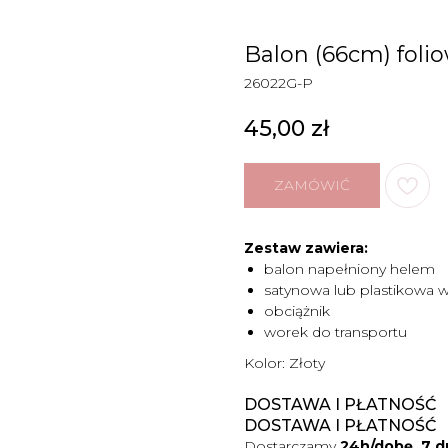
Balon (66cm) folio
26022G-P
45,00
zł
ZAMÓWIĆ
Zestaw zawiera:
balon napełniony helem
satynowa lub plastikowa 
obciążnik
worek do transportu
Kolor: Złoty
DOSTAWA I PŁATNOŚĆ
DOSTAWA I PŁATNOŚĆ
Dostarczamy
24h/dobę, 7 d