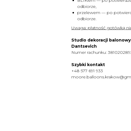
BLIKiem — po potwierdze
odbiorze,
przelewem — po potwierd
odbiorze.
Uwaga:
płatność gotówką nie
Studio dekoracji balonow
Dantsevich
Numer rachunku: 38102028
Szybki kontakt
+48 577 691 933
moore.balloons.krakow@gm
MENU