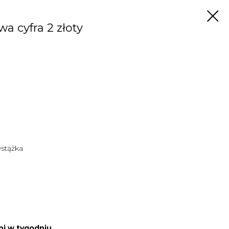
wa cyfra 2 złoty
wstążka
ni w tygodniu.