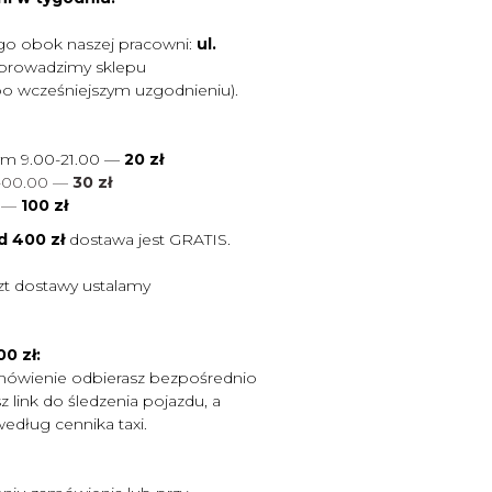
go obok naszej pracowni:
ul.
 prowadzimy sklepu
po wcześniejszym uzgodnieniu).
ym 9.00-21.00 —
20 zł
0-00.00 —
30 zł
0
—
100 zł
d 400 zł
dostawa jest
GRATIS.
zt dostawy ustalamy
0 zł:
mówienie odbierasz bezpośrednio
 link do śledzenia pojazdu, a
według cennika taxi.