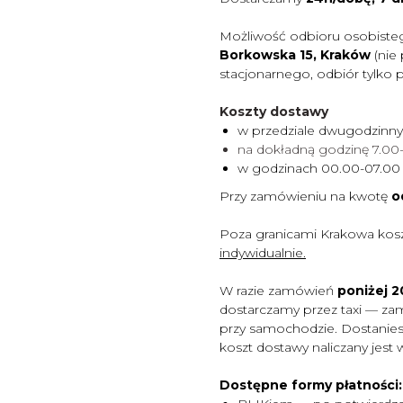
Możliwość odbioru osobiste
Borkowska 15, Kraków
(nie
stacjonarnego, odbiór tylko 
Koszty dostawy
w przedziale dwugodzinn
na dokładną godzinę 7.0
w godzinach 00.00-07.0
Przy zamówieniu na kwotę
o
Poza granicami Krakowa kos
indywidualnie.
W razie zamówień
poniżej 20
dostarczamy przez taxi — za
przy samochodzie. Dostaniesz
koszt dostawy naliczany jest 
Dostępne formy płatności: