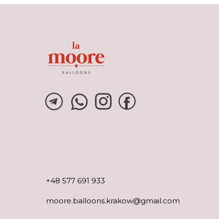
+48 577 691 933
moore.balloons.krakow@gmail.com