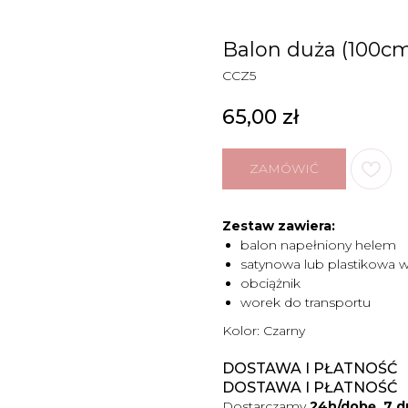
Balon duża (100cm)
CCZ5
65,00
zł
ZAMÓWIĆ
Zestaw zawiera:
balon napełniony helem
satynowa lub plastikowa 
obciążnik
worek do transportu
Kolor: Czarny
DOSTAWA I PŁATNOŚĆ
DOSTAWA I PŁATNOŚĆ
Dostarczamy
24h/dobę, 7 d