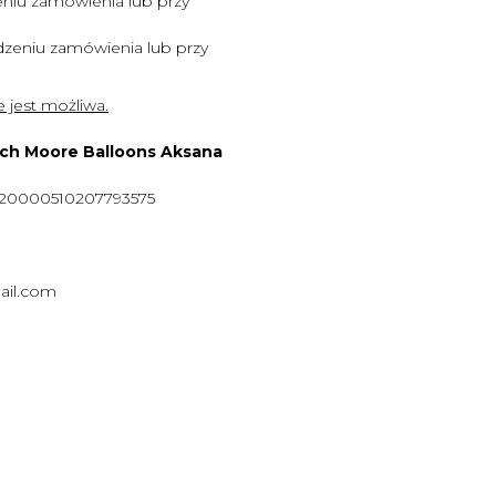
niu zamówienia lub przy
zeniu zamówienia lub przy
 jest możliwa.
ych Moore Balloons Aksana
920000510207793575
ail.com