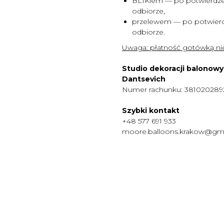
BLIKiem — po potwierdze
odbiorze,
przelewem — po potwierd
odbiorze.
Uwaga:
płatność gotówką nie
Studio dekoracji balonow
Dantsevich
Numer rachunku: 38102028
Szybki kontakt
+48 577 691 933
moore.balloons.krakow@gm
MENU