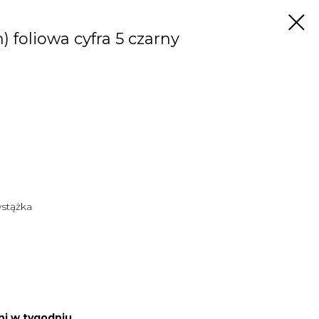
 foliowa cyfra 5 czarny
wstążka
ni w tygodniu.