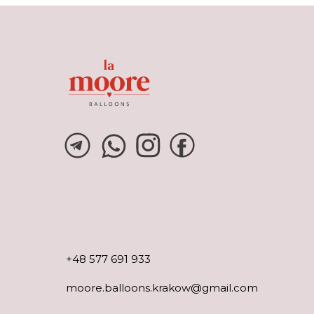
+48 577 691 933
moore.balloons.krakow@gmail.com