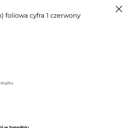
 foliowa cyfra 1 czerwony
wstążka
ni w tygodniu.