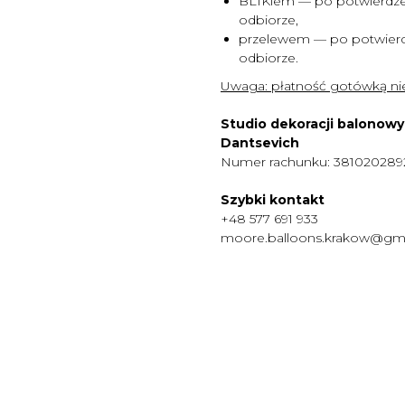
BLIKiem — po potwierdze
odbiorze,
przelewem — po potwierd
odbiorze.
Uwaga:
płatność gotówką nie
Studio dekoracji balonow
Dantsevich
Numer rachunku: 38102028
Szybki kontakt
+48 577 691 933
moore.balloons.krakow@gm
MENU