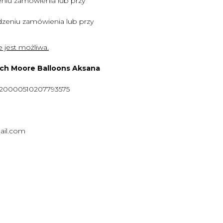
niu zamówienia lub przy
zeniu zamówienia lub przy
 jest możliwa.
ych Moore Balloons Aksana
920000510207793575
ail.com