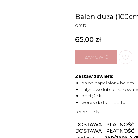
Balon duża (100cm)
081R
65,00
zł
ZAMÓWIĆ
Zestaw zawiera:
balon napełniony helem
satynowe lub plastikowa 
obciążnik
worek do transportu
Kolor: Biały
DOSTAWA I PŁATNOŚĆ
DOSTAWA I PŁATNOŚĆ
Dostarczamy
24h/dobę, 7 d