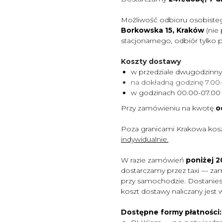
Możliwość odbioru osobiste
Borkowska 15, Kraków
(nie
stacjonarnego, odbiór tylko 
Koszty dostawy
w przedziale dwugodzinn
na dokładną godzinę 7.0
w godzinach 00.00-07.0
Przy zamówieniu na kwotę
o
Poza granicami Krakowa kos
indywidualnie.
W razie zamówień
poniżej 20
dostarczamy przez taxi — za
przy samochodzie. Dostaniesz
koszt dostawy naliczany jest 
Dostępne formy płatności: