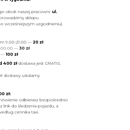
go obok naszej pracowni:
ul.
 prowadzimy sklepu
po wcześniejszym uzgodnieniu).
ym 9.00-21.00 —
20 zł
0-00.00 —
30 zł
0
—
100 zł
d 400 zł
dostawa jest
GRATIS.
zt dostawy ustalamy
0 zł:
mówienie odbierasz bezpośrednio
 link do śledzenia pojazdu, a
według cennika taxi.