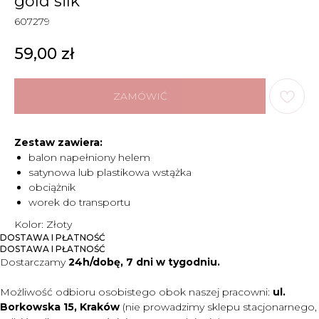
gold silk
607279
59,00
zł
ZAMÓWIĆ
Zestaw zawiera:
balon napełniony helem
satynowa lub plastikowa wstążka
obciążnik
worek do transportu
Kolor: Złoty
DOSTAWA I PŁATNOŚĆ
DOSTAWA I PŁATNOŚĆ
Dostarczamy
24h/dobę, 7 dni w tygodniu.
Możliwość odbioru osobistego obok naszej pracowni:
ul.
Borkowska 15, Kraków
(nie prowadzimy sklepu stacjonarnego,