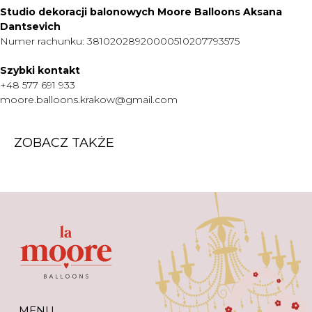
Studio dekoracji balonowych Moore Balloons Aksana
O NAS
Dantsevich
Numer rachunku: 38102028920000510207793575
KONTAKT
WARTO WIEDZIEĆ
Szybki kontakt
+48 577 691 933
+48 577 691 933
moore.balloons.krakow@gmail.com
moore.balloons.krakow@gmail.com
ZOBACZ TAKŻE
REGULAMIN
POLITYKA PRYWATNOŚCI
TWORZENIE STRONY