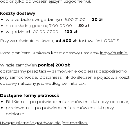
odbiór tylko po wcześniejszym uzgodnieniu).
Koszty dostawy
w przedziale dwugodzinnym 9.00-21.00 —
20 zł
na dokładną godzinę 7.00-00.00 —
30 zł
w godzinach 00.00-07.00
—
100 zł
Przy zamówieniu na kwotę
od 400 zł
dostawa jest
GRATIS.
Poza granicami Krakowa koszt dostawy ustalamy
indywidualnie.
W razie zamówień
poniżej 200 zł:
dostarczamy przez taxi — zamówienie odbierasz bezpośrednio
przy samochodzie. Dostaniesz link do śledzenia pojazdu, a koszt
dostawy naliczany jest według cennika taxi.
Dostępne formy płatności:
BLIKiem — po potwierdzeniu zamówienia lub przy odbiorze,
przelewem — po potwierdzeniu zamówienia lub przy
MENU
odbiorze.
DOSTAWA I PŁATNOŚĆ
Uwaga:
płatność gotówką nie jest możliwa.
CENNIK