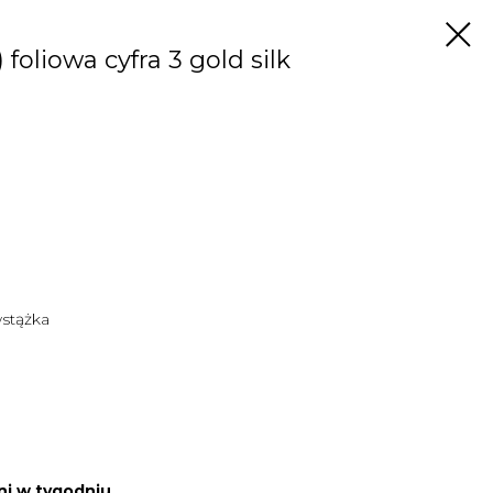
foliowa cyfra 3 gold silk
wstążka
ni w tygodniu.