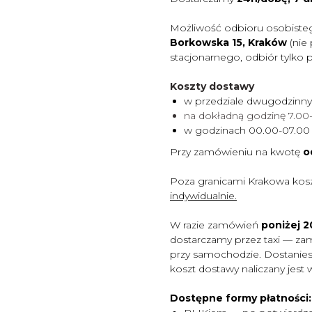
Możliwość odbioru osobiste
Borkowska 15, Kraków
(nie
stacjonarnego, odbiór tylko 
Koszty dostawy
w przedziale dwugodzinn
na dokładną godzinę 7.0
w godzinach 00.00-07.0
Przy zamówieniu na kwotę
o
Poza granicami Krakowa kos
indywidualnie.
W razie zamówień
poniżej 20
dostarczamy przez taxi — za
przy samochodzie. Dostaniesz
koszt dostawy naliczany jest 
Dostępne formy płatności: