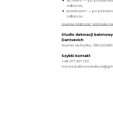
BLIKiem — po potwierdze
odbiorze,
przelewem — po potwierd
odbiorze.
Uwaga:
płatność gotówką nie
Studio dekoracji balonow
Dantsevich
Numer rachunku: 38102028
Szybki kontakt
+48 577 691 933
moore.balloons.krakow@gm
MENU