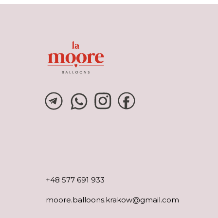
+48 577 691 933
moore.balloons.krakow@gmail.com