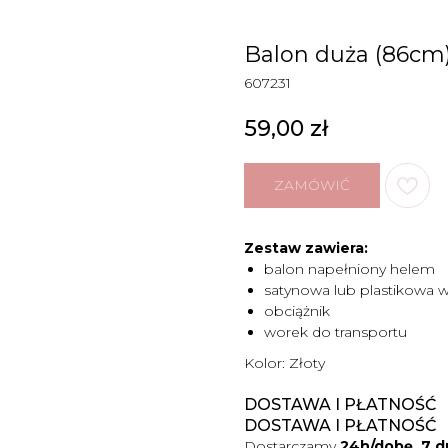
Balon duża (86cm) 
607231
59,00
zł
ZAMÓWIĆ
Zestaw zawiera:
balon napełniony helem
satynowa lub plastikowa 
obciążnik
worek do transportu
Kolor: Złoty
DOSTAWA I PŁATNOŚĆ
DOSTAWA I PŁATNOŚĆ
Dostarczamy
24h/dobę, 7 d