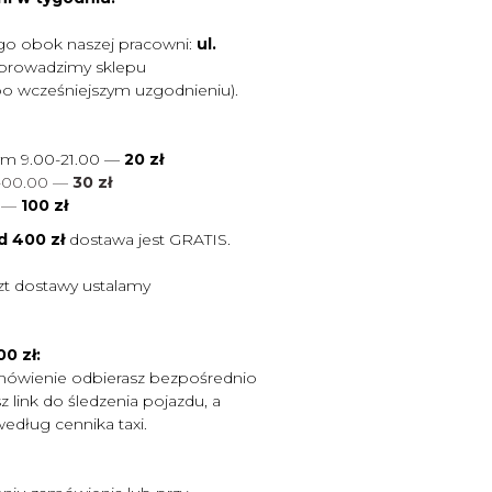
go obok naszej pracowni:
ul.
 prowadzimy sklepu
po wcześniejszym uzgodnieniu).
ym 9.00-21.00 —
20 zł
0-00.00 —
30 zł
0
—
100 zł
d 400 zł
dostawa jest
GRATIS.
zt dostawy ustalamy
0 zł:
mówienie odbierasz bezpośrednio
 link do śledzenia pojazdu, a
według cennika taxi.