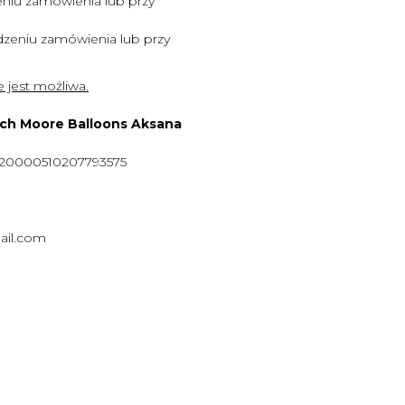
niu zamówienia lub przy
zeniu zamówienia lub przy
 jest możliwa.
ych Moore Balloons Aksana
920000510207793575
ail.com