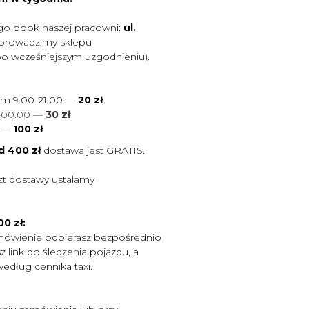
go obok naszej pracowni:
ul.
 prowadzimy sklepu
po wcześniejszym uzgodnieniu).
ym 9.00-21.00 —
20 zł
0-00.00 —
30 zł
0
—
100 zł
d 400 zł
dostawa jest
GRATIS.
zt dostawy ustalamy
0 zł:
mówienie odbierasz bezpośrednio
 link do śledzenia pojazdu, a
według cennika taxi.