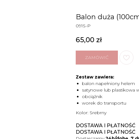
Balon duża (100cm)
091S-P
65,00
zł
ZAMÓWIĆ
Zestaw zawiera:
balon napełniony helem
satynowe lub plastikowa 
obciążnik
worek do transportu
Kolor: Srebrny
DOSTAWA I PŁATNOŚĆ
DOSTAWA I PŁATNOŚĆ
Dostarczamy
24h/dobę, 7 d