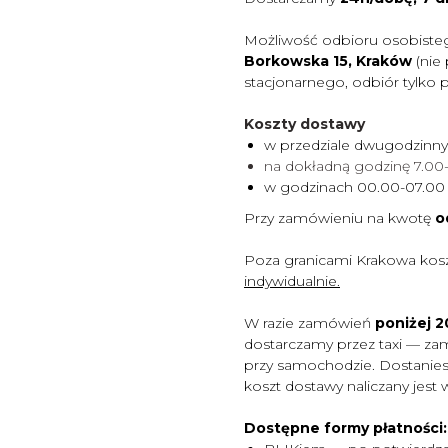
Możliwość odbioru osobiste
Borkowska 15, Kraków
(nie
stacjonarnego, odbiór tylko 
Koszty dostawy
w przedziale dwugodzinn
na dokładną godzinę 7.0
w godzinach 00.00-07.0
Przy zamówieniu na kwotę
o
Poza granicami Krakowa kos
indywidualnie.
W razie zamówień
poniżej 20
dostarczamy przez taxi — za
przy samochodzie. Dostaniesz
koszt dostawy naliczany jest 
Dostępne formy płatności: