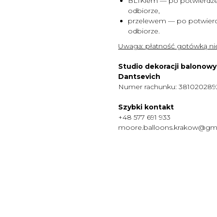
BLIKiem — po potwierdze
odbiorze,
przelewem — po potwierd
odbiorze.
Uwaga:
płatność gotówką nie
Studio dekoracji balonow
Dantsevich
Numer rachunku: 38102028
Szybki kontakt
+48 577 691 933
moore.balloons.krakow@gm
MENU