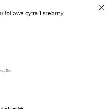
 foliowa cyfra 1 srebrny
wstążka
ni w tygodniu.