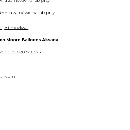
niu zamówienia lub przy
zeniu zamówienia lub przy
 jest możliwa.
ych Moore Balloons Aksana
920000510207793575
ail.com