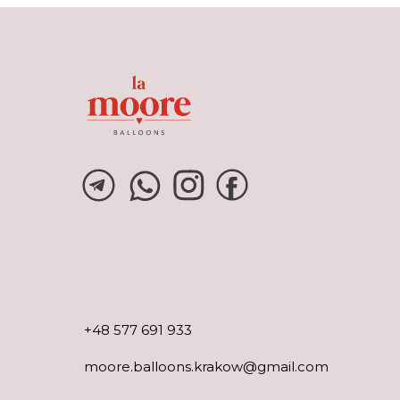
+48 577 691 933
moore.balloons.krakow@gmail.com