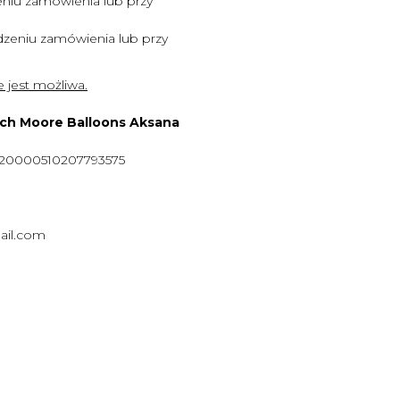
niu zamówienia lub przy
zeniu zamówienia lub przy
 jest możliwa.
ych Moore Balloons Aksana
920000510207793575
ail.com