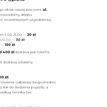
go obok naszej pracowni:
ul.
 prowadzimy sklepu
po wcześniejszym uzgodnieniu).
ym 9.00-21.00 —
20 zł
0-00.00 —
30 zł
0
—
100 zł
d 400 zł
dostawa jest
GRATIS.
zt dostawy ustalamy
0 zł:
mówienie odbierasz bezpośrednio
 link do śledzenia pojazdu, a
według cennika taxi.