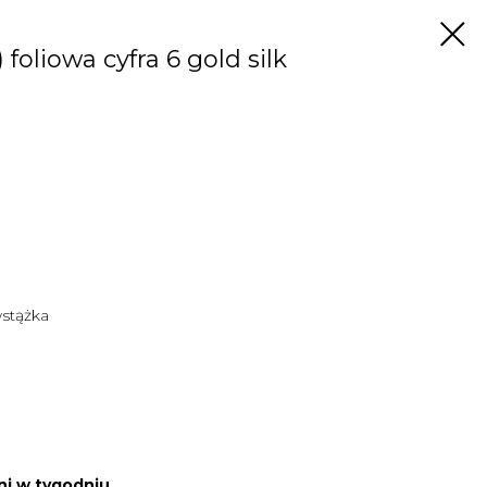
foliowa cyfra 6 gold silk
wstążka
ni w tygodniu.