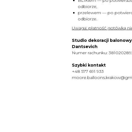
BLIKiem — po potwierdze
odbiorze,
przelewem — po potwierd
odbiorze.
Uwaga:
płatność gotówką nie
Studio dekoracji balonow
Dantsevich
Numer rachunku: 38102028
Szybki kontakt
+48 577 691 933
moore.balloons.krakow@gm
MENU