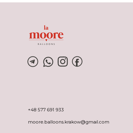
+48 577 691 933
moore.balloons.krakow@gmail.com