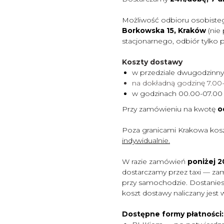
Możliwość odbioru osobiste
Borkowska 15, Kraków
(nie
stacjonarnego, odbiór tylko 
Koszty dostawy
w przedziale dwugodzinn
na dokładną godzinę 7.0
w godzinach 00.00-07.0
Przy zamówieniu na kwotę
o
Poza granicami Krakowa kos
indywidualnie.
W razie zamówień
poniżej 20
dostarczamy przez taxi — za
przy samochodzie. Dostaniesz
koszt dostawy naliczany jest 
Dostępne formy płatności: