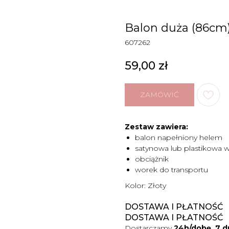
Balon duża (86cm) 
607262
59,00
zł
ZAMÓWIĆ
Zestaw zawiera:
balon napełniony helem
satynowa lub plastikowa 
obciążnik
worek do transportu
Kolor: Złoty
DOSTAWA I PŁATNOŚĆ
DOSTAWA I PŁATNOŚĆ
Dostarczamy
24h/dobę, 7 d