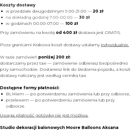
Koszty dostawy
w przedziale dwugodzinnym 9.00-21.00 —
20 zł
na dokładną godzinę 7.00-00.00 —
30 zł
w godzinach 00.00-07.00
—
100 zł
Przy zamówieniu na kwotę
od 400 zł
dostawa jest
GRATIS.
Poza granicami Krakowa koszt dostawy ustalamy
indywidualnie.
W razie zamówień
poniżej 200 zł:
dostarczamy przez taxi — zamówienie odbierasz bezpośrednio
przy samochodzie. Dostaniesz link do śledzenia pojazdu, a koszt
dostawy naliczany jest według cennika taxi.
Dostępne formy płatności:
BLIKiem — po potwierdzeniu zamówienia lub przy odbiorze,
przelewem — po potwierdzeniu zamówienia lub przy
odbiorze.
MENU
Uwaga:
płatność gotówką nie jest możliwa.
DOSTAWA I PŁATNOŚĆ
CENNIK
Studio dekoracji balonowych Moore Balloons Aksana