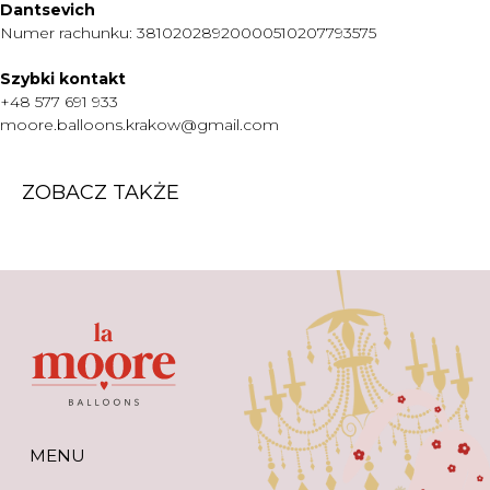
O NAS
Dantsevich
Numer rachunku: 38102028920000510207793575
KONTAKT
WARTO WIEDZIEĆ
Szybki kontakt
+48 577 691 933
+48 577 691 933
moore.balloons.krakow@gmail.com
moore.balloons.krakow@gmail.com
ZOBACZ TAKŻE
REGULAMIN
POLITYKA PRYWATNOŚCI
TWORZENIE STRONY