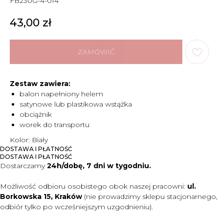
FB230G-4-014
43,00
zł
ZAMÓWIĆ
Zestaw zawiera:
balon napełniony helem
satynowe lub plastikowa wstążka
obciążnik
worek do transportu
Kolor: Biały
DOSTAWA I PŁATNOŚĆ
DOSTAWA I PŁATNOŚĆ
Dostarczamy
24h/dobę, 7 dni w tygodniu.
Możliwość odbioru osobistego obok naszej pracowni:
ul.
Borkowska 15, Kraków
(nie prowadzimy sklepu stacjonarnego,
odbiór tylko po wcześniejszym uzgodnieniu).