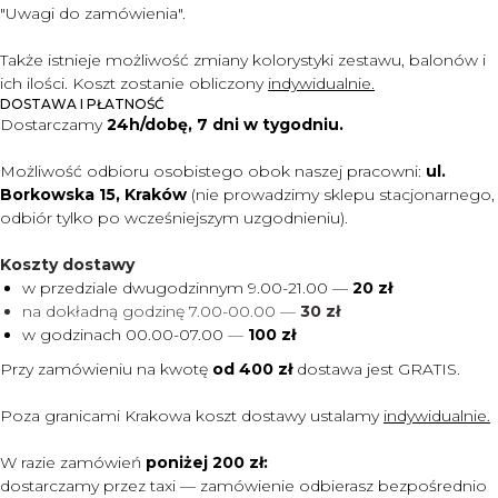
"Uwagi do zam
ó
wienia".
Także istnieje możliwość zmiany kolorystyki zestawu, balonów i
ich ilości. Koszt zostanie obliczony
indywidualnie.
DOSTAWA I PŁATNOŚĆ
Dostarczamy
24h/dobę, 7 dni w tygodniu.
Możliwość odbioru osobistego obok naszej pracowni:
ul.
Borkowska 15, Kraków
(nie prowadzimy sklepu stacjonarnego,
odbiór tylko po wcześniejszym uzgodnieniu).
Koszty dostawy
w przedziale dwugodzinnym 9.00-21.00 —
20 zł
na dokładną godzinę 7.00-00.00 —
30 zł
w godzinach 00.00-07.00
—
100 zł
Przy zamówieniu na kwotę
od 400 zł
dostawa jest
GRATIS.
Poza granicami Krakowa koszt dostawy ustalamy
indywidualnie.
W razie zamówień
poniżej 200 zł:
dostarczamy przez taxi — zamówienie odbierasz bezpośrednio