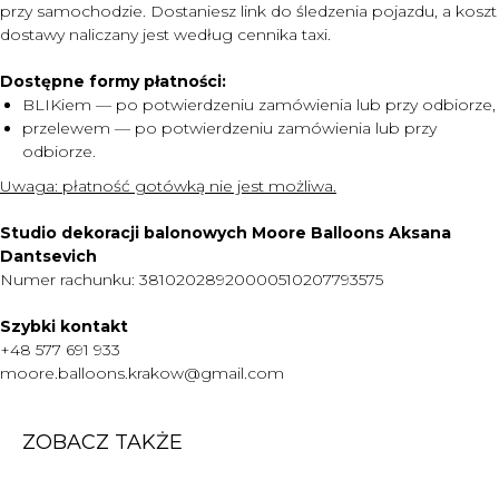
przy samochodzie. Dostaniesz link do śledzenia pojazdu, a koszt
dostawy naliczany jest według cennika taxi.
Dostępne formy płatności:
MENU
BLIKiem — po potwierdzeniu zamówienia lub przy odbiorze,
DOSTAWA I PŁATNOŚĆ
przelewem — po potwierdzeniu zamówienia lub przy
CENNIK
odbiorze.
O NAS
Uwaga:
płatność gotówką nie jest możliwa.
KONTAKT
Studio dekoracji balonowych Moore Balloons Aksana
WARTO WIEDZIEĆ
Dantsevich
Numer rachunku: 38102028920000510207793575
+48 577 691 933
Szybki kontakt
moore.balloons.krakow@gmail.com
+48 577 691 933
moore.balloons.krakow@gmail.com
REGULAMIN
POLITYKA PRYWATNOŚCI
ZOBACZ TAKŻE
TWORZENIE STRONY