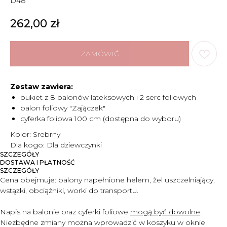
D48
262,00
zł
ZAMÓWIĆ
Zestaw zawiera:
bukiet z 8 balonów lateksowych i 2 serc foliowych
balon foliowy "Zajączek"
cyferka foliowa 100 cm (dostępna do wyboru)
Kolor: Srebrny
Dla kogo: Dla dziewczynki
SZCZEGÓŁY
DOSTAWA I PŁATNOŚĆ
SZCZEGÓŁY
Cena obejmuje:
balony napełnione helem, żel uszczelniający,
wstążki, obciążniki, worki do transportu.
Napis na balonie oraz cyferki foliowe
mogą być dowolne
.
Niezbędne zmiany można wprowadzić w koszyku w oknie