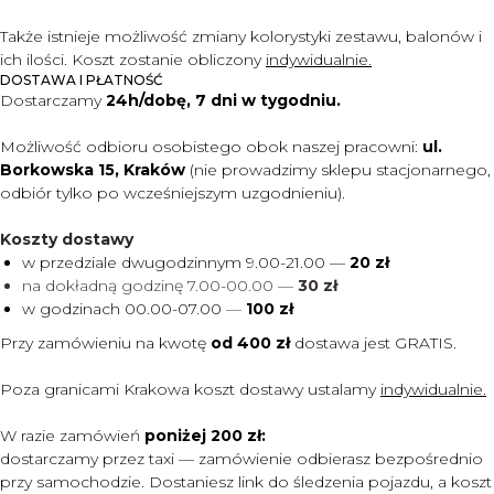
Także istnieje możliwość zmiany kolorystyki zestawu, balonów i
ich ilości. Koszt zostanie obliczony
indywidualnie.
DOSTAWA I PŁATNOŚĆ
Dostarczamy
24h/dobę, 7 dni w tygodniu.
Możliwość odbioru osobistego obok naszej pracowni:
ul.
Borkowska 15, Kraków
(nie prowadzimy sklepu stacjonarnego,
odbiór tylko po wcześniejszym uzgodnieniu).
Koszty dostawy
w przedziale dwugodzinnym 9.00-21.00 —
20 zł
na dokładną godzinę 7.00-00.00 —
30 zł
w godzinach 00.00-07.00
—
100 zł
Przy zamówieniu na kwotę
od 400 zł
dostawa jest
GRATIS.
Poza granicami Krakowa koszt dostawy ustalamy
indywidualnie.
W razie zamówień
poniżej 200 zł:
dostarczamy przez taxi — zamówienie odbierasz bezpośrednio
przy samochodzie. Dostaniesz link do śledzenia pojazdu, a koszt