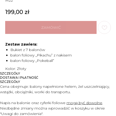
M22
199,00
zł
ZAMÓWIĆ
Zestaw zawiera:
Bukiet z 7 balonów
balon foliowy „Pikachu” z nakisem
balon foliowy „Pokeball”
Kolor: Złoty
SZCZEGÓŁY
DOSTAWA I PŁATNOŚĆ
SZCZEGÓŁY
Cena obejmuje:
balony napełnione helem, żel uszczelniający,
wstążki, obciążniki, worki do transportu.
Napis na balonie oraz cyferki foliowe
mogą być dowolne
.
Niezbędne zmiany można wprowadzić w koszyku w oknie
"Uwagi do zam
ó
wienia".