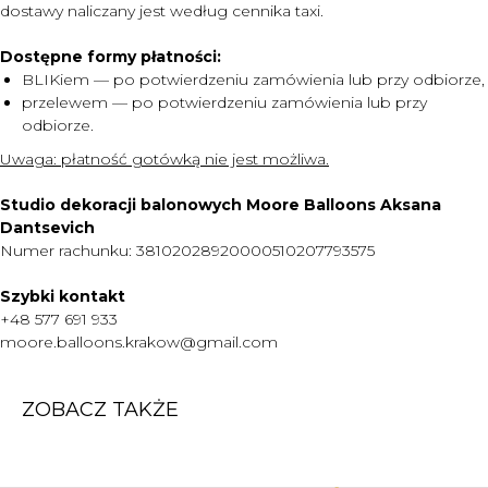
dostawy naliczany jest według cennika taxi.
Dostępne formy płatności:
MENU
BLIKiem — po potwierdzeniu zamówienia lub przy odbiorze,
DOSTAWA I PŁATNOŚĆ
przelewem — po potwierdzeniu zamówienia lub przy
odbiorze.
CENNIK
Uwaga:
płatność gotówką nie jest możliwa.
O NAS
KONTAKT
Studio dekoracji balonowych Moore Balloons Aksana
Dantsevich
WARTO WIEDZIEĆ
Numer rachunku: 38102028920000510207793575
+48 577 691 933
Szybki kontakt
moore.balloons.krakow@gmail.com
+48 577 691 933
moore.balloons.krakow@gmail.com
REGULAMIN
ZOBACZ TAKŻE
POLITYKA PRYWATNOŚCI
TWORZENIE STRONY