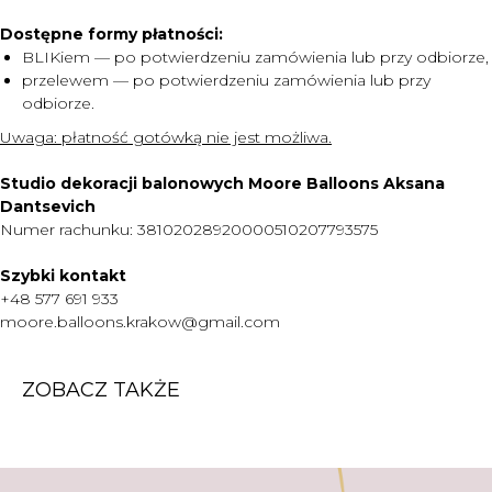
Dostępne formy płatności:
MENU
BLIKiem — po potwierdzeniu zamówienia lub przy odbiorze,
przelewem — po potwierdzeniu zamówienia lub przy
DOSTAWA I PŁATNOŚĆ
odbiorze.
CENNIK
Uwaga:
płatność gotówką nie jest możliwa.
O NAS
Studio dekoracji balonowych Moore Balloons Aksana
KONTAKT
Dantsevich
WARTO WIEDZIEĆ
Numer rachunku: 38102028920000510207793575
+48 577 691 933
Szybki kontakt
moore.balloons.krakow@gmail.com
+48 577 691 933
moore.balloons.krakow@gmail.com
REGULAMIN
ZOBACZ TAKŻE
POLITYKA PRYWATNOŚCI
TWORZENIE STRONY