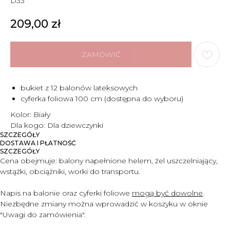
D33
209,00
zł
ZAMÓWIĆ
bukiet z 12 balonów lateksowych
cyferka foliowa 100 cm (dostępna do wyboru)
Kolor: Biały
Dla kogo: Dla dziewczynki
SZCZEGÓŁY
DOSTAWA I PŁATNOŚĆ
SZCZEGÓŁY
Cena obejmuje:
balony napełnione helem, żel uszczelniający,
wstążki, obciążniki, worki do transportu.
Napis na balonie oraz cyferki foliowe
mogą być dowolne
.
Niezbędne zmiany można wprowadzić w koszyku w oknie
"Uwagi do zam
ó
wienia".