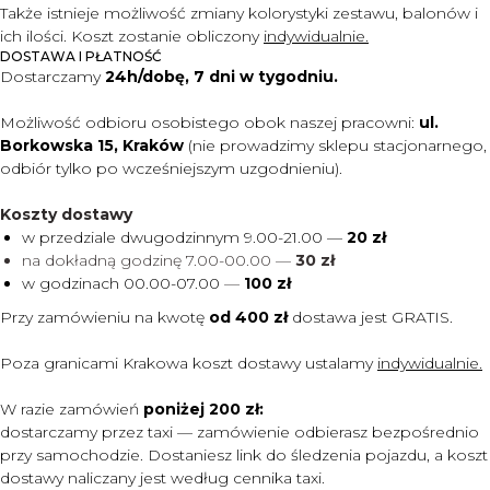
Także istnieje możliwość zmiany kolorystyki zestawu, balonów i
ich ilości. Koszt zostanie obliczony
indywidualnie.
DOSTAWA I PŁATNOŚĆ
Dostarczamy
24h/dobę, 7 dni w tygodniu.
Możliwość odbioru osobistego obok naszej pracowni:
ul.
Borkowska 15, Kraków
(nie prowadzimy sklepu stacjonarnego,
odbiór tylko po wcześniejszym uzgodnieniu).
Koszty dostawy
w przedziale dwugodzinnym 9.00-21.00 —
20 zł
na dokładną godzinę 7.00-00.00 —
30 zł
w godzinach 00.00-07.00
—
100 zł
Przy zamówieniu na kwotę
od 400 zł
dostawa jest
GRATIS.
Poza granicami Krakowa koszt dostawy ustalamy
indywidualnie.
W razie zamówień
poniżej 200 zł:
dostarczamy przez taxi — zamówienie odbierasz bezpośrednio
przy samochodzie. Dostaniesz link do śledzenia pojazdu, a koszt
dostawy naliczany jest według cennika taxi.