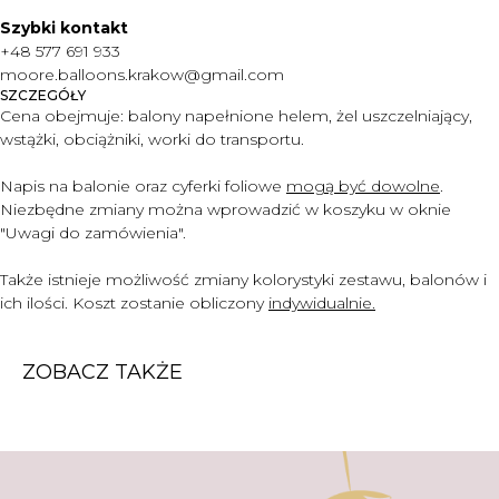
Szybki kontakt
MENU
+48 577 691 933
DOSTAWA I PŁATNOŚĆ
moore.balloons.krakow@gmail.com
SZCZEGÓŁY
CENNIK
Cena obejmuje:
balony napełnione helem, żel uszczelniający,
O NAS
wstążki, obciążniki, worki do transportu.
KONTAKT
Napis na balonie oraz cyferki foliowe
mogą być dowolne
.
WARTO WIEDZIEĆ
Niezbędne zmiany można wprowadzić w koszyku w oknie
"Uwagi do zam
ó
wienia".
+48 577 691 933
moore.balloons.krakow@gmail.com
Także istnieje możliwość zmiany kolorystyki zestawu, balonów i
ich ilości. Koszt zostanie obliczony
indywidualnie.
REGULAMIN
ZOBACZ TAKŻE
POLITYKA PRYWATNOŚCI
TWORZENIE STRONY