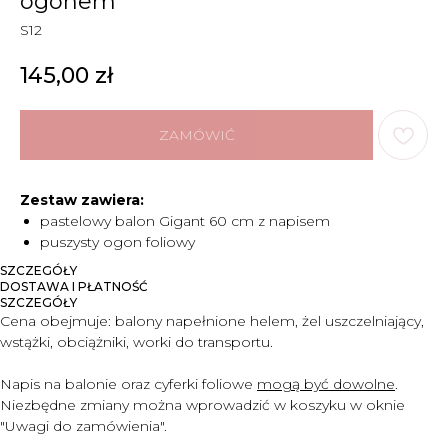
ogonem
S12
145,00
zł
ZAMÓWIĆ
Zestaw zawiera:
pastelowy balon Gigant 60 cm z napisem
puszysty ogon foliowy
SZCZEGÓŁY
DOSTAWA I PŁATNOŚĆ
SZCZEGÓŁY
Cena obejmuje:
balony napełnione helem, żel uszczelniający,
wstążki, obciążniki, worki do transportu.
Napis na balonie oraz cyferki foliowe
mogą być dowolne
.
Niezbędne zmiany można wprowadzić w koszyku w oknie
"Uwagi do zam
ó
wienia".