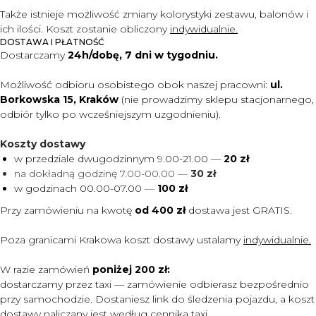
Także istnieje możliwość zmiany kolorystyki zestawu, balonów i
ich ilości. Koszt zostanie obliczony
indywidualnie.
DOSTAWA I PŁATNOŚĆ
Dostarczamy
24h/dobę, 7 dni w tygodniu.
Możliwość odbioru osobistego obok naszej pracowni:
ul.
Borkowska 15, Kraków
(nie prowadzimy sklepu stacjonarnego,
odbiór tylko po wcześniejszym uzgodnieniu).
Koszty dostawy
w przedziale dwugodzinnym 9.00-21.00 —
20 zł
na dokładną godzinę 7.00-00.00 —
30 zł
w godzinach 00.00-07.00
—
100 zł
Przy zamówieniu na kwotę
od 400 zł
dostawa jest
GRATIS.
Poza granicami Krakowa koszt dostawy ustalamy
indywidualnie.
W razie zamówień
poniżej 200 zł:
dostarczamy przez taxi — zamówienie odbierasz bezpośrednio
przy samochodzie. Dostaniesz link do śledzenia pojazdu, a koszt
dostawy naliczany jest według cennika taxi.