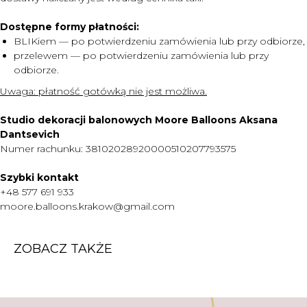
Dostępne formy płatności:
MENU
BLIKiem — po potwierdzeniu zamówienia lub przy odbiorze,
DOSTAWA I PŁATNOŚĆ
przelewem — po potwierdzeniu zamówienia lub przy
odbiorze.
CENNIK
Uwaga:
płatność gotówką nie jest możliwa.
O NAS
KONTAKT
Studio dekoracji balonowych Moore Balloons Aksana
Dantsevich
WARTO WIEDZIEĆ
Numer rachunku: 38102028920000510207793575
+48 577 691 933
Szybki kontakt
moore.balloons.krakow@gmail.com
+48 577 691 933
moore.balloons.krakow@gmail.com
REGULAMIN
ZOBACZ TAKŻE
POLITYKA PRYWATNOŚCI
TWORZENIE STRONY