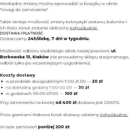
Niezbędne zmiany można wprowadzić w koszyku w oknie
"Uwagi do zam
ó
wienia".
Także istnieje możliwość zmiany kolorystyki zestawu, balonów i
ich ilości. Koszt zostanie obliczony
indywidualnie.
DOSTAWA I PŁATNOŚĆ
Dostarczamy
24h/dobę, 7 dni w tygodniu.
Możliwość odbioru osobistego obok naszej pracowni:
ul.
Borkowska 15, Kraków
(nie prowadzimy sklepu stacjonarnego,
odbiór tylko po wcześniejszym uzgodnieniu).
Koszty dostawy
w przedziale dwugodzinnym 9.00-21.00 —
20 zł
na dokładną godzinę 7.00-00.00 —
30 zł
w godzinach 00.00-07.00
—
100 zł
Przy zamówieniu na kwotę
od 400 zł
dostawa jest
GRATIS.
Poza granicami Krakowa koszt dostawy ustalamy
indywidualnie.
W razie zamówień
poniżej 200 zł: