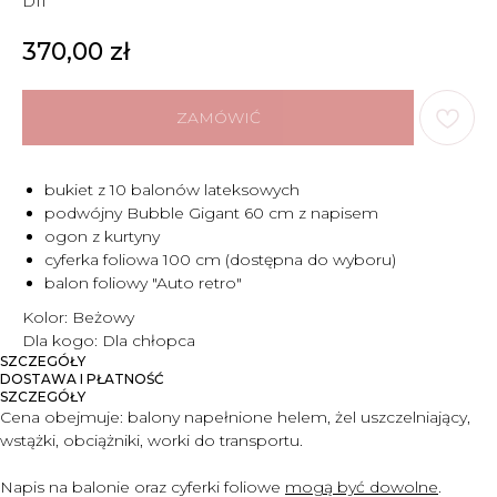
D11
370,00
zł
ZAMÓWIĆ
bukiet z 10 balonów lateksowych
podwójny Bubble Gigant 60 cm z napisem
ogon z kurtyny
cyferka foliowa 100 cm (dostępna do wyboru)
balon foliowy "Auto retro"
Kolor: Beżowy
Dla kogo: Dla chłopca
SZCZEGÓŁY
DOSTAWA I PŁATNOŚĆ
SZCZEGÓŁY
Cena obejmuje:
balony napełnione helem, żel uszczelniający,
wstążki, obciążniki, worki do transportu.
Napis na balonie oraz cyferki foliowe
mogą być dowolne
.