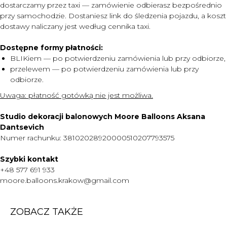
dostarczamy przez taxi — zamówienie odbierasz bezpośrednio
przy samochodzie. Dostaniesz link do śledzenia pojazdu, a koszt
dostawy naliczany jest według cennika taxi.
MENU
Dostępne formy płatności:
BLIKiem — po potwierdzeniu zamówienia lub przy odbiorze,
DOSTAWA I PŁATNOŚĆ
przelewem — po potwierdzeniu zamówienia lub przy
CENNIK
odbiorze.
O NAS
Uwaga:
płatność gotówką nie jest możliwa.
KONTAKT
Studio dekoracji balonowych Moore Balloons Aksana
WARTO WIEDZIEĆ
Dantsevich
Numer rachunku: 38102028920000510207793575
+48 577 691 933
moore.balloons.krakow@gmail.com
Szybki kontakt
+48 577 691 933
moore.balloons.krakow@gmail.com
REGULAMIN
POLITYKA PRYWATNOŚCI
ZOBACZ TAKŻE
TWORZENIE STRONY