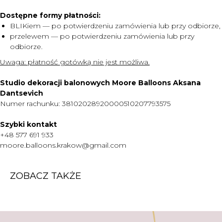
Dostępne formy płatności:
MENU
BLIKiem — po potwierdzeniu zamówienia lub przy odbiorze,
przelewem — po potwierdzeniu zamówienia lub przy
DOSTAWA I PŁATNOŚĆ
odbiorze.
CENNIK
Uwaga:
płatność gotówką nie jest możliwa.
O NAS
Studio dekoracji balonowych Moore Balloons Aksana
KONTAKT
Dantsevich
WARTO WIEDZIEĆ
Numer rachunku: 38102028920000510207793575
+48 577 691 933
Szybki kontakt
moore.balloons.krakow@gmail.com
+48 577 691 933
moore.balloons.krakow@gmail.com
REGULAMIN
ZOBACZ TAKŻE
POLITYKA PRYWATNOŚCI
TWORZENIE STRONY