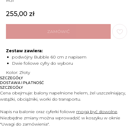
M31
255,00
zł
ZAMÓWIĆ
Zestaw zawiera:
podwójny Bubble 60 cm z napisem
Dwie foliowe cyfry do wyboru
Kolor: Złoty
SZCZEGÓŁY
DOSTAWA I PŁATNOŚĆ
SZCZEGÓŁY
Cena obejmuje:
balony napełnione helem, żel uszczelniający,
wstążki, obciążniki, worki do transportu.
Napis na balonie oraz cyferki foliowe
mogą być dowolne
.
Niezbędne zmiany można wprowadzić w koszyku w oknie
"Uwagi do zam
ó
wienia".