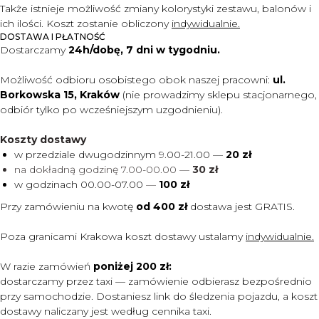
Także istnieje możliwość zmiany kolorystyki zestawu, balonów i
ich ilości. Koszt zostanie obliczony
indywidualnie.
DOSTAWA I PŁATNOŚĆ
Dostarczamy
24h/dobę, 7 dni w tygodniu.
Możliwość odbioru osobistego obok naszej pracowni:
ul.
Borkowska 15, Kraków
(nie prowadzimy sklepu stacjonarnego,
odbiór tylko po wcześniejszym uzgodnieniu).
Koszty dostawy
w przedziale dwugodzinnym 9.00-21.00 —
20 zł
na dokładną godzinę 7.00-00.00 —
30 zł
w godzinach 00.00-07.00
—
100 zł
Przy zamówieniu na kwotę
od 400 zł
dostawa jest
GRATIS.
Poza granicami Krakowa koszt dostawy ustalamy
indywidualnie.
W razie zamówień
poniżej 200 zł:
dostarczamy przez taxi — zamówienie odbierasz bezpośrednio
przy samochodzie. Dostaniesz link do śledzenia pojazdu, a koszt
dostawy naliczany jest według cennika taxi.