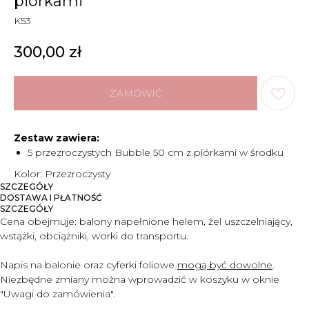
piórkami
K53
300,00
zł
ZAMÓWIĆ
Zestaw zawiera:
5 przezroczystych Bubble 50 cm z piórkami w środku
Kolor: Przezroczysty
SZCZEGÓŁY
DOSTAWA I PŁATNOŚĆ
SZCZEGÓŁY
Cena obejmuje:
balony napełnione helem, żel uszczelniający,
wstążki, obciążniki, worki do transportu.
Napis na balonie oraz cyferki foliowe
mogą być dowolne
.
Niezbędne zmiany można wprowadzić w koszyku w oknie
"Uwagi do zam
ó
wienia".