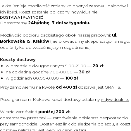
Także istnieje możliwość zmiany kolorystyki zestawu, balonów i
ich ilości. Koszt zostanie obliczony
indywidualnie.
DOSTAWA I PŁATNOŚĆ
Dostarczamy
24h/dobę, 7 dni w tygodniu.
Możliwość odbioru osobistego obok naszej pracowni:
ul.
Borkowska 15, Kraków
(nie prowadzimy sklepu stacjonarnego,
odbiór tylko po wcześniejszym uzgodnieniu).
Koszty dostawy
w przedziale dwugodzinnym 9.00-21.00 —
20 zł
na dokładną godzinę 7.00-00.00 —
30 zł
w godzinach 00.00-07.00
—
100 zł
Przy zamówieniu na kwotę
od 400 zł
dostawa jest
GRATIS.
Poza granicami Krakowa koszt dostawy ustalamy
indywidualnie.
W razie zamówień
poniżej 200 zł:
dostarczamy przez taxi — zamówienie odbierasz bezpośrednio
przy samochodzie. Dostaniesz link do śledzenia pojazdu, a koszt
dostawy naliczany jest według cennika taxi.