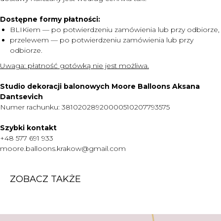
Dostępne formy płatności:
MENU
BLIKiem — po potwierdzeniu zamówienia lub przy odbiorze,
DOSTAWA I PŁATNOŚĆ
przelewem — po potwierdzeniu zamówienia lub przy
odbiorze.
CENNIK
Uwaga:
płatność gotówką nie jest możliwa.
O NAS
KONTAKT
Studio dekoracji balonowych Moore Balloons Aksana
Dantsevich
WARTO WIEDZIEĆ
Numer rachunku: 38102028920000510207793575
+48 577 691 933
Szybki kontakt
moore.balloons.krakow@gmail.com
+48 577 691 933
moore.balloons.krakow@gmail.com
REGULAMIN
ZOBACZ TAKŻE
POLITYKA PRYWATNOŚCI
TWORZENIE STRONY