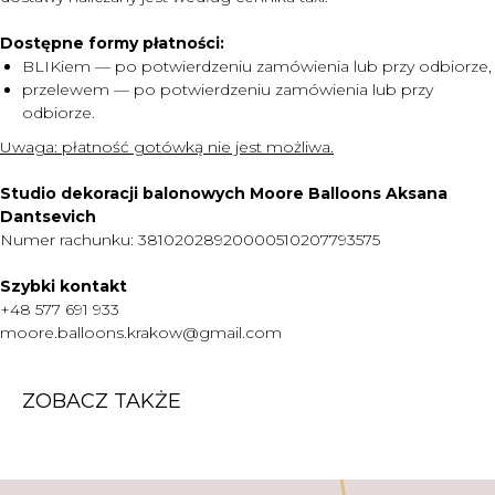
Dostępne formy płatności:
MENU
BLIKiem — po potwierdzeniu zamówienia lub przy odbiorze,
DOSTAWA I PŁATNOŚĆ
przelewem — po potwierdzeniu zamówienia lub przy
odbiorze.
CENNIK
Uwaga:
płatność gotówką nie jest możliwa.
O NAS
KONTAKT
Studio dekoracji balonowych Moore Balloons Aksana
Dantsevich
WARTO WIEDZIEĆ
Numer rachunku: 38102028920000510207793575
+48 577 691 933
Szybki kontakt
moore.balloons.krakow@gmail.com
+48 577 691 933
moore.balloons.krakow@gmail.com
REGULAMIN
ZOBACZ TAKŻE
POLITYKA PRYWATNOŚCI
TWORZENIE STRONY