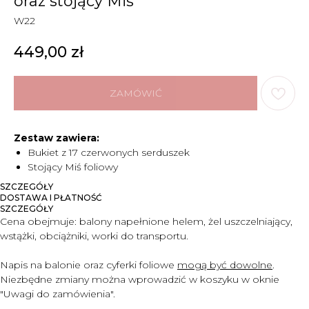
oraz stojący Miś
W22
449,00
zł
ZAMÓWIĆ
Zestaw zawiera:
Bukiet z 17 czerwonych serduszek
Stojący Miś foliowy
SZCZEGÓŁY
DOSTAWA I PŁATNOŚĆ
SZCZEGÓŁY
Cena obejmuje:
balony napełnione helem, żel uszczelniający,
wstążki, obciążniki, worki do transportu.
Napis na balonie oraz cyferki foliowe
mogą być dowolne
.
Niezbędne zmiany można wprowadzić w koszyku w oknie
"Uwagi do zam
ó
wienia".