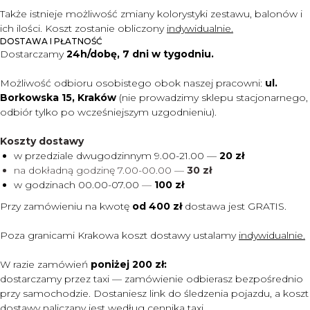
Także istnieje możliwość zmiany kolorystyki zestawu, balonów i
ich ilości. Koszt zostanie obliczony
indywidualnie.
DOSTAWA I PŁATNOŚĆ
Dostarczamy
24h/dobę, 7 dni w tygodniu.
Możliwość odbioru osobistego obok naszej pracowni:
ul.
Borkowska 15, Kraków
(nie prowadzimy sklepu stacjonarnego,
odbiór tylko po wcześniejszym uzgodnieniu).
Koszty dostawy
w przedziale dwugodzinnym 9.00-21.00 —
20 zł
na dokładną godzinę 7.00-00.00 —
30 zł
w godzinach 00.00-07.00
—
100 zł
Przy zamówieniu na kwotę
od 400 zł
dostawa jest
GRATIS.
Poza granicami Krakowa koszt dostawy ustalamy
indywidualnie.
W razie zamówień
poniżej 200 zł:
dostarczamy przez taxi — zamówienie odbierasz bezpośrednio
przy samochodzie. Dostaniesz link do śledzenia pojazdu, a koszt
dostawy naliczany jest według cennika taxi.