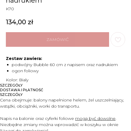
nadrukiem
K70
134,00
zł
ZAMÓWIĆ
Zestaw zawiera:
podwójny Bubble 60 cm z napisem oraz nadrukiem
ogon foliowy
Kolor: Bialy
SZCZEGÓŁY
DOSTAWA I PŁATNOŚĆ
SZCZEGÓŁY
Cena obejmuje:
balony napełnione helem, żel uszczelniający,
wstążki, obciążniki, worki do transportu.
Napis na balonie oraz cyferki foliowe
mogą być dowolne
.
Niezbędne zmiany można wprowadzić w koszyku w oknie
"Uwagi do zam
ó
wienia".