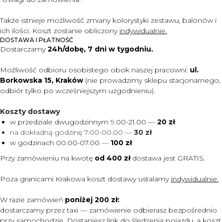
Także istnieje możliwość zmiany kolorystyki zestawu, balonów i
ich ilości. Koszt zostanie obliczony
indywidualnie.
DOSTAWA I PŁATNOŚĆ
Dostarczamy
24h/dobę, 7 dni w tygodniu.
Możliwość odbioru osobistego obok naszej pracowni:
ul.
Borkowska 15, Kraków
(nie prowadzimy sklepu stacjonarnego,
odbiór tylko po wcześniejszym uzgodnieniu).
Koszty dostawy
w przedziale dwugodzinnym 9.00-21.00 —
20 zł
na dokładną godzinę 7.00-00.00 —
30 zł
w godzinach 00.00-07.00
—
100 zł
Przy zamówieniu na kwotę
od 400 zł
dostawa jest
GRATIS.
Poza granicami Krakowa koszt dostawy ustalamy
indywidualnie.
W razie zamówień
poniżej 200 zł:
dostarczamy przez taxi — zamówienie odbierasz bezpośrednio
przy samochodzie. Dostaniesz link do śledzenia pojazdu, a koszt