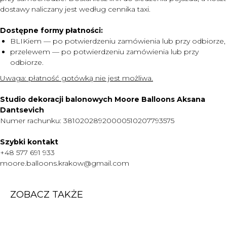
dostawy naliczany jest według cennika taxi.
Dostępne formy płatności:
MENU
BLIKiem — po potwierdzeniu zamówienia lub przy odbiorze,
DOSTAWA I PŁATNOŚĆ
przelewem — po potwierdzeniu zamówienia lub przy
odbiorze.
CENNIK
Uwaga:
płatność gotówką nie jest możliwa.
O NAS
KONTAKT
Studio dekoracji balonowych Moore Balloons Aksana
Dantsevich
WARTO WIEDZIEĆ
Numer rachunku: 38102028920000510207793575
+48 577 691 933
Szybki kontakt
moore.balloons.krakow@gmail.com
+48 577 691 933
moore.balloons.krakow@gmail.com
REGULAMIN
POLITYKA PRYWATNOŚCI
ZOBACZ TAKŻE
TWORZENIE STRONY