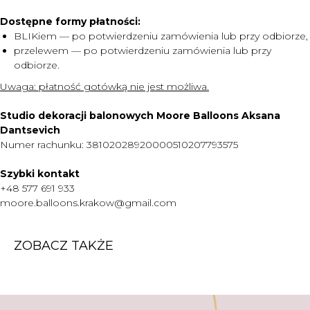
Dostępne formy płatności:
MENU
BLIKiem — po potwierdzeniu zamówienia lub przy odbiorze,
przelewem — po potwierdzeniu zamówienia lub przy
DOSTAWA I PŁATNOŚĆ
odbiorze.
CENNIK
Uwaga:
płatność gotówką nie jest możliwa.
O NAS
Studio dekoracji balonowych Moore Balloons Aksana
KONTAKT
Dantsevich
WARTO WIEDZIEĆ
Numer rachunku: 38102028920000510207793575
+48 577 691 933
Szybki kontakt
moore.balloons.krakow@gmail.com
+48 577 691 933
moore.balloons.krakow@gmail.com
REGULAMIN
ZOBACZ TAKŻE
POLITYKA PRYWATNOŚCI
TWORZENIE STRONY