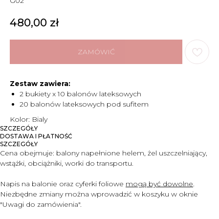
G02
480,00
zł
ZAMÓWIĆ
Zestaw zawiera:
2 bukiety x 10 balonów lateksowych
20 balonów lateksowych pod sufitem
Kolor: Bialy
SZCZEGÓŁY
DOSTAWA I PŁATNOŚĆ
SZCZEGÓŁY
Cena obejmuje:
balony napełnione helem, żel uszczelniający,
wstążki, obciążniki, worki do transportu.
Napis na balonie oraz cyferki foliowe
mogą być dowolne
.
Niezbędne zmiany można wprowadzić w koszyku w oknie
"Uwagi do zam
ó
wienia".