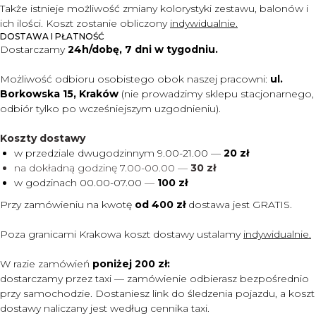
Także istnieje możliwość zmiany kolorystyki zestawu, balonów i
ich ilości. Koszt zostanie obliczony
indywidualnie.
DOSTAWA I PŁATNOŚĆ
Dostarczamy
24h/dobę, 7 dni w tygodniu.
Możliwość odbioru osobistego obok naszej pracowni:
ul.
Borkowska 15, Kraków
(nie prowadzimy sklepu stacjonarnego,
odbiór tylko po wcześniejszym uzgodnieniu).
Koszty dostawy
w przedziale dwugodzinnym 9.00-21.00 —
20 zł
na dokładną godzinę 7.00-00.00 —
30 zł
w godzinach 00.00-07.00
—
100 zł
Przy zamówieniu na kwotę
od 400 zł
dostawa jest
GRATIS.
Poza granicami Krakowa koszt dostawy ustalamy
indywidualnie.
W razie zamówień
poniżej 200 zł:
dostarczamy przez taxi — zamówienie odbierasz bezpośrednio
przy samochodzie. Dostaniesz link do śledzenia pojazdu, a koszt
dostawy naliczany jest według cennika taxi.