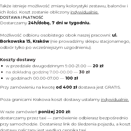
Także istnieje możliwość zmiany kolorystyki zestawu, balonów i
ich ilości. Koszt zostanie obliczony
indywidualnie.
DOSTAWA I PŁATNOŚĆ
Dostarczamy
24h/dobę, 7 dni w tygodniu.
Możliwość odbioru osobistego obok naszej pracowni:
ul.
Borkowska 15, Kraków
(nie prowadzimy sklepu stacjonarnego,
odbiór tylko po wcześniejszym uzgodnieniu).
Koszty dostawy
w przedziale dwugodzinnym 9.00-21.00 —
20 zł
na dokładną godzinę 7.00-00.00 —
30 zł
w godzinach 00.00-07.00
—
100 zł
Przy zamówieniu na kwotę
od 400 zł
dostawa jest
GRATIS.
Poza granicami Krakowa koszt dostawy ustalamy
indywidualnie.
W razie zamówień
poniżej 200 zł:
dostarczamy przez taxi — zamówienie odbierasz bezpośrednio
przy samochodzie. Dostaniesz link do śledzenia pojazdu, a koszt
dostawy naliczany jest według cennika taxi.