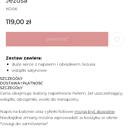
Jezusa
KO06
119,00
zł
ZAMÓWIĆ
Zestaw zawiera:
duże serce z napisem i obrazkiem Jezusa
wstążki satynowe
SZCZEGÓŁY
DOSTAWA I PŁATNOŚĆ
SZCZEGÓŁY
Cena obejmuje:
balony napełnione helem, żel uszczelniający,
wstążki, obciążniki, worki do transportu.
Napis na balonie oraz cyferki foliowe
mogą być dowolne
.
Niezbędne zmiany można wprowadzić w koszyku w oknie
"Uwagi do zam
ó
wienia".