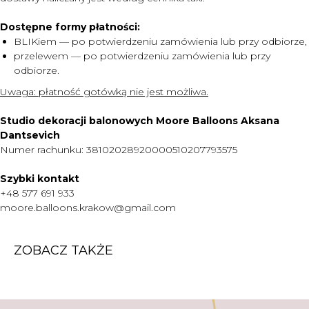
Dostępne formy płatności:
MENU
BLIKiem — po potwierdzeniu zamówienia lub przy odbiorze,
DOSTAWA I PŁATNOŚĆ
przelewem — po potwierdzeniu zamówienia lub przy
odbiorze.
CENNIK
Uwaga:
płatność gotówką nie jest możliwa.
O NAS
KONTAKT
Studio dekoracji balonowych Moore Balloons Aksana
Dantsevich
WARTO WIEDZIEĆ
Numer rachunku: 38102028920000510207793575
+48 577 691 933
Szybki kontakt
moore.balloons.krakow@gmail.com
+48 577 691 933
moore.balloons.krakow@gmail.com
REGULAMIN
ZOBACZ TAKŻE
POLITYKA PRYWATNOŚCI
TWORZENIE STRONY