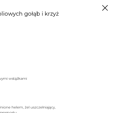
liowych gołąb i krzyż
owymi wstążkami
nione helem, żel uszczelniający,
transportu.