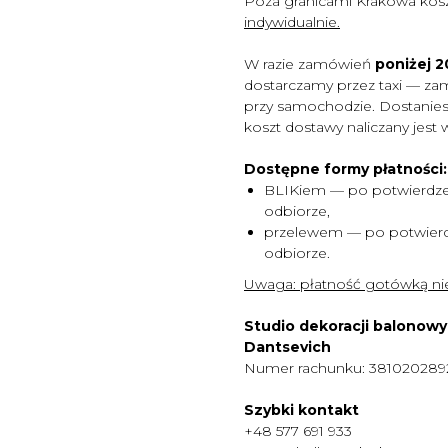
Poza granicami Krakowa kos
indywidualnie.
W razie zamówień
poniżej 20
dostarczamy przez taxi — za
przy samochodzie. Dostaniesz
koszt dostawy naliczany jest 
Dostępne formy płatności:
BLIKiem — po potwierdze
odbiorze,
przelewem — po potwierd
odbiorze.
Uwaga:
płatność gotówką nie
Studio dekoracji balonow
Dantsevich
Numer rachunku: 38102028
Szybki kontakt
+48 577 691 933