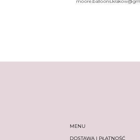
moore.balloons.krakow@gm
MENU
MENU
DOSTAWA I PŁATNOŚĆ