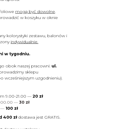
 foliowe
mogą być dowolne
.
rowadzić w koszyku w oknie
any kolorystyki zestawu, balonów i
iczony
indywidualnie.
ni w tygodniu.
go obok naszej pracowni:
ul.
 prowadzimy sklepu
po wcześniejszym uzgodnieniu).
ym 9.00-21.00 —
20 zł
0-00.00 —
30 zł
0
—
100 zł
d 400 zł
dostawa jest
GRATIS.