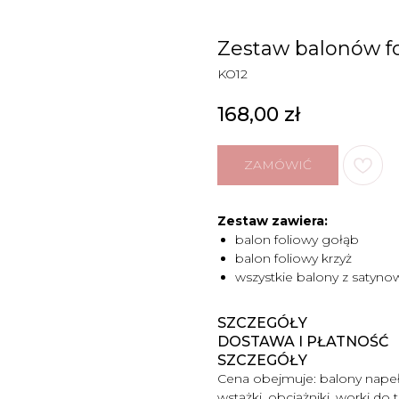
Zestaw balonów fo
KO12
168,00
zł
ZAMÓWIĆ
Zestaw zawiera:
balon foliowy gołąb
balon foliowy krzyż
wszystkie balony z satyn
SZCZEGÓŁY
DOSTAWA I PŁATNOŚĆ
SZCZEGÓŁY
Cena obejmuje:
balony napeł
wstążki, obciążniki, worki do 