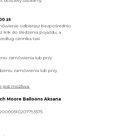
zt dostawy ustalamy
0 zł:
mówienie odbierasz bezpośrednio
 link do śledzenia pojazdu, a
według cennika taxi.
niu zamówienia lub przy
zeniu zamówienia lub przy
 jest możliwa.
ych Moore Balloons Aksana
920000510207793575