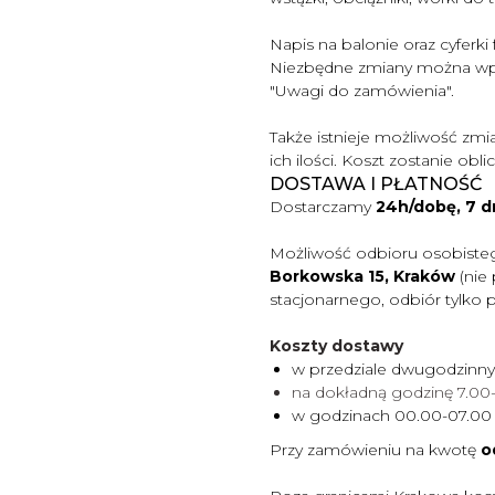
Napis na balonie oraz cyferki
Niezbędne zmiany można wp
"Uwagi do zam
ó
wienia".
Także istnieje możliwość zmi
ich ilości. Koszt zostanie obl
DOSTAWA I PŁATNOŚĆ
Dostarczamy
24h/dobę, 7 d
Możliwość odbioru osobiste
Borkowska 15, Kraków
(nie
stacjonarnego, odbiór tylko 
Koszty dostawy
w przedziale dwugodzinn
na dokładną godzinę 7.0
w godzinach 00.00-07.0
Przy zamówieniu na kwotę
o