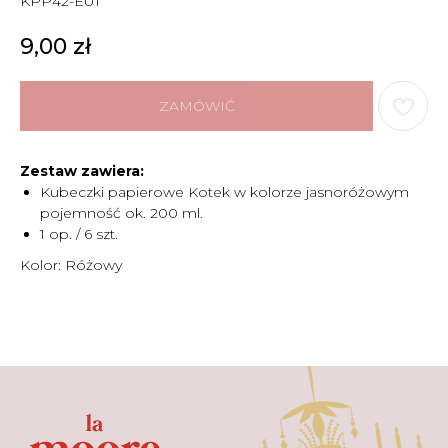
KPP42-EU1
9,00
zł
ZAMÓWIĆ
Zestaw zawiera:
Kubeczki papierowe Kotek w kolorze jasnoróżowym
pojemność ok. 200 ml.
1 op. / 6 szt.
MENU
Kolor: Różowy
DOSTAWA I PŁATNOŚĆ
CENNIK
O NAS
KONTAKT
WARTO WIEDZIEĆ