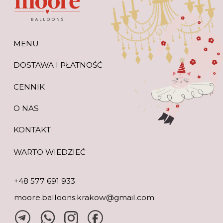
+48 577 691 933
moore.balloons.krakow@gmail.com
REGULAMIN
POLITYKA PRYWATNOŚCI
TWORZENIE STRONY