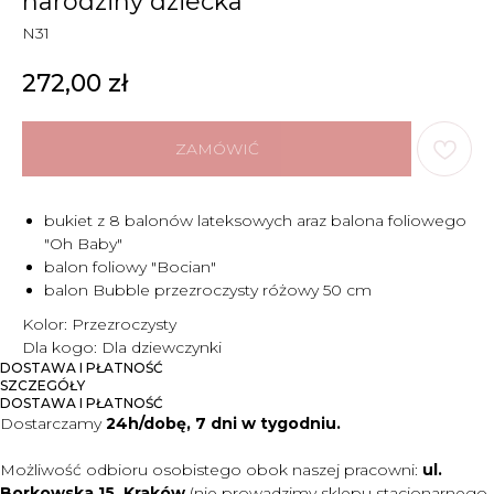
narodziny dziecka
N31
272,00
zł
ZAMÓWIĆ
bukiet z 8 balonów lateksowych araz balona foliowego
"Oh Baby"
balon foliowy "Bocian"
balon Bubble przezroczysty różowy 50 cm
Kolor: Przezroczysty
Dla kogo: Dla dziewczynki
DOSTAWA I PŁATNOŚĆ
SZCZEGÓŁY
DOSTAWA I PŁATNOŚĆ
Dostarczamy
24h/dobę, 7 dni w tygodniu.
Możliwość odbioru osobistego obok naszej pracowni:
ul.
Borkowska 15, Kraków
(nie prowadzimy sklepu stacjonarnego,