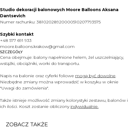
Studio dekoracji balonowych Moore Balloons Aksana
Dantsevich
Numer rachunku: 38102028920000510207793575
MENU
Szybki kontakt
DOSTAWA I PŁATNOŚĆ
+48 577 691 933
CENNIK
moore.balloons.krakow@gmail.com
SZCZEGÓŁY
O NAS
Cena obejmuje:
balony napełnione helem, żel uszczelniający,
wstążki, obciążniki, worki do transportu.
KONTAKT
WARTO WIEDZIEĆ
Napis na balonie oraz cyferki foliowe
mogą być dowolne
.
Niezbędne zmiany można wprowadzić w koszyku w oknie
+48 577 691 933
"Uwagi do zam
ó
wienia".
moore.balloons.krakow@gmail.com
Także istnieje możliwość zmiany kolorystyki zestawu, balonów i
ich ilości. Koszt zostanie obliczony
indywidualnie.
REGULAMIN
POLITYKA PRYWATNOŚCI
ZOBACZ TAKŻE
TWORZENIE STRONY