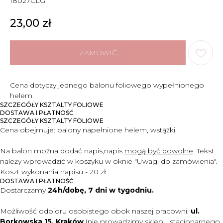
18027CLG
23,00
zł
ZAMÓWIĆ
Cena dotyczy jednego balonu foliowego wypełnionego
helem.
SZCZEGÓŁY KSZTALTY FOLIOWE
DOSTAWA I PŁATNOŚĆ
SZCZEGÓŁY KSZTALTY FOLIOWE
Cena obejmuje:
balony napełnione helem, wstążki.
Na balon można dodać napis,
napis
mogą być dowolne
. Tekst
należy wprowadzić w koszyku
w oknie "Uwagi do zamówienia".
Koszt wykonania napisu - 20 zł
DOSTAWA I PŁATNOŚĆ
Dostarczamy
24h/dobę, 7 dni w tygodniu.
Możliwość odbioru osobistego obok naszej pracowni:
ul.
Borkowska 15, Kraków
(nie prowadzimy sklepu stacjonarnego,