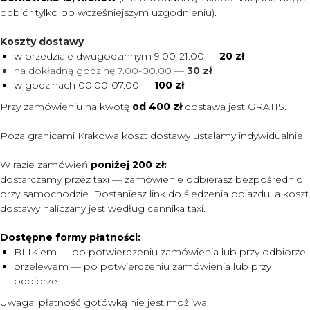
odbiór tylko po wcześniejszym uzgodnieniu).
Koszty dostawy
w przedziale dwugodzinnym 9.00-21.00 —
20 zł
na dokładną godzinę 7.00-00.00 —
30 zł
w godzinach 00.00-07.00
—
100 zł
Przy zamówieniu na kwotę
od 400 zł
dostawa jest
GRATIS.
Poza granicami Krakowa koszt dostawy ustalamy
indywidualnie.
W razie zamówień
poniżej 200 zł:
dostarczamy przez taxi — zamówienie odbierasz bezpośrednio
przy samochodzie. Dostaniesz link do śledzenia pojazdu, a koszt
dostawy naliczany jest według cennika taxi.
Dostępne formy płatności:
BLIKiem — po potwierdzeniu zamówienia lub przy odbiorze,
przelewem — po potwierdzeniu zamówienia lub przy
MENU
odbiorze.
DOSTAWA I PŁATNOŚĆ
Uwaga:
płatność gotówką nie jest możliwa.