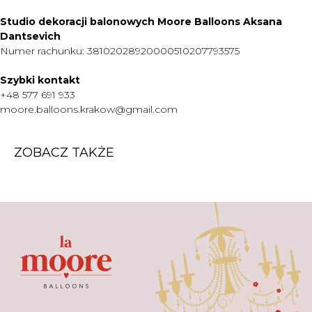
CENNIK
Studio dekoracji balonowych Moore Balloons Aksana
O NAS
Dantsevich
KONTAKT
Numer rachunku: 38102028920000510207793575
WARTO WIEDZIEĆ
Szybki kontakt
+48 577 691 933
+48 577 691 933
moore.balloons.krakow@gmail.com
moore.balloons.krakow@gmail.com
ZOBACZ TAKŻE
REGULAMIN
POLITYKA PRYWATNOŚCI
TWORZENIE STRONY