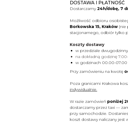
DOSTAWA I PŁATNOŚĆ
Dostarczamy
24h/dobę, 7 d
Możliwość odbioru osobiste
Borkowska 15, Kraków
(nie
stacjonarnego, odbiór tylko 
Koszty dostawy
w przedziale dwugodzinn
na dokładną godzinę 7.0
w godzinach 00.00-07.0
Przy zamówieniu na kwotę
o
Poza granicami Krakowa kos
indywidualnie.
W razie zamówień
poniżej 20
dostarczamy przez taxi — za
przy samochodzie. Dostaniesz
koszt dostawy naliczany jest 