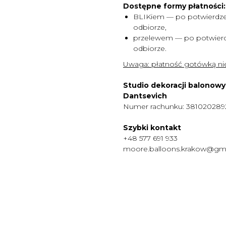
Dostępne formy płatności:
BLIKiem — po potwierdze
odbiorze,
przelewem — po potwierd
odbiorze.
Uwaga:
płatność gotówką nie
Studio dekoracji balonow
Dantsevich
Numer rachunku: 38102028
Szybki kontakt
+48 577 691 933
moore.balloons.krakow@gm