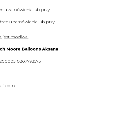
niu zamówienia lub przy
zeniu zamówienia lub przy
 jest możliwa.
ych Moore Balloons Aksana
920000510207793575
ail.com