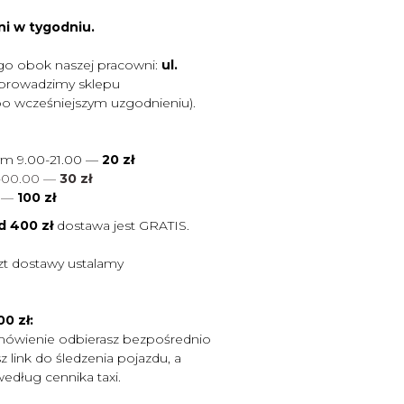
ni w tygodniu.
go obok naszej pracowni:
ul.
 prowadzimy sklepu
po wcześniejszym uzgodnieniu).
ym 9.00-21.00 —
20 zł
0-00.00 —
30 zł
0
—
100 zł
d 400 zł
dostawa jest
GRATIS.
zt dostawy ustalamy
0 zł:
mówienie odbierasz bezpośrednio
 link do śledzenia pojazdu, a
według cennika taxi.