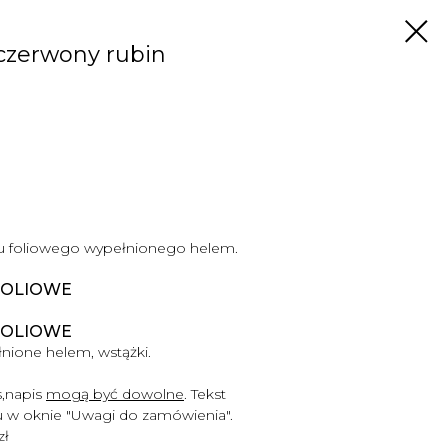
czerwony rubin
u foliowego wypełnionego helem.
FOLIOWE
FOLIOWE
nione helem, wstążki.
,
napis
mogą być dowolne
. Tekst
u
w oknie "Uwagi do zamówienia".
zł