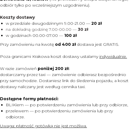
odbiór tylko po wcześniejszym uzgodnieniu).
Koszty dostawy
w przedziale dwugodzinnym 9.00-21.00 —
20 zł
na dokładną godzinę 7.00-00.00 —
30 zł
w godzinach 00.00-07.00
—
100 zł
Przy zamówieniu na kwotę
od 400 zł
dostawa jest
GRATIS.
Poza granicami Krakowa koszt dostawy ustalamy
indywidualnie.
W razie zamówień
poniżej 200 zł:
dostarczamy przez taxi — zamówienie odbierasz bezpośrednio
przy samochodzie. Dostaniesz link do śledzenia pojazdu, a koszt
dostawy naliczany jest według cennika taxi.
Dostępne formy płatności:
BLIKiem — po potwierdzeniu zamówienia lub przy odbiorze,
przelewem — po potwierdzeniu zamówienia lub przy
MENU
odbiorze.
DOSTAWA I PŁATNOŚĆ
Uwaga:
płatność gotówką nie jest możliwa.