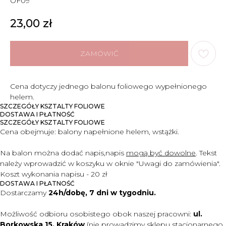
OF09
23,00
zł
ZAMÓWIĆ
Cena dotyczy jednego balonu foliowego wypełnionego
helem.
SZCZEGÓŁY KSZTALTY FOLIOWE
DOSTAWA I PŁATNOŚĆ
SZCZEGÓŁY KSZTALTY FOLIOWE
Cena obejmuje:
balony napełnione helem, wstążki.
Na balon można dodać napis,
napis
mogą być dowolne
. Tekst
należy wprowadzić w koszyku
w oknie "Uwagi do zamówienia".
Koszt wykonania napisu - 20 zł
DOSTAWA I PŁATNOŚĆ
Dostarczamy
24h/dobę, 7 dni w tygodniu.
Możliwość odbioru osobistego obok naszej pracowni:
ul.
Borkowska 15, Kraków
(nie prowadzimy sklepu stacjonarnego,