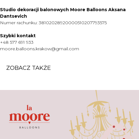
CENNIK
Studio dekoracji balonowych Moore Balloons Aksana
O NAS
Dantsevich
KONTAKT
Numer rachunku: 38102028920000510207793575
WARTO WIEDZIEĆ
Szybki kontakt
+48 577 691 933
+48 577 691 933
moore.balloons.krakow@gmail.com
moore.balloons.krakow@gmail.com
ZOBACZ TAKŻE
REGULAMIN
POLITYKA PRYWATNOŚCI
TWORZENIE STRONY