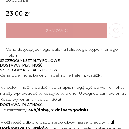
201500SLE
23,00
zł
ZAMÓWIĆ
Cena dotyczy jednego balonu foliowego wypełnionego
helem.
SZCZEGÓŁY KSZTALTY FOLIOWE
DOSTAWA I PŁATNOŚĆ
SZCZEGÓŁY KSZTALTY FOLIOWE
Cena obejmuje:
balony napełnione helem, wstążki.
Na balon można dodać napis,
napis
mogą być dowolne
. Tekst
należy wprowadzić w koszyku
w oknie "Uwagi do zamówienia".
Koszt wykonania napisu - 20 zł
DOSTAWA I PŁATNOŚĆ
Dostarczamy
24h/dobę, 7 dni w tygodniu.
Możliwość odbioru osobistego obok naszej pracowni:
ul.
Borkowska 15, Kraków
(nie prowadzimy sklepu stacjonarnego,