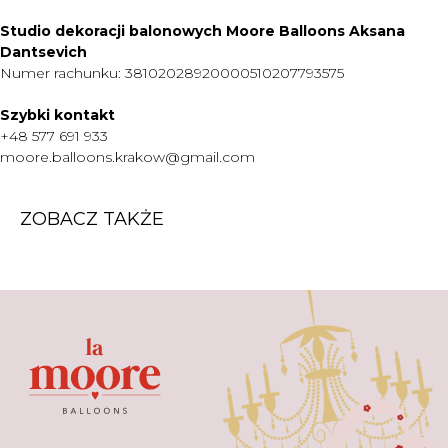
CENNIK
Studio dekoracji balonowych Moore Balloons Aksana
O NAS
Dantsevich
KONTAKT
Numer rachunku: 38102028920000510207793575
WARTO WIEDZIEĆ
Szybki kontakt
+48 577 691 933
+48 577 691 933
moore.balloons.krakow@gmail.com
moore.balloons.krakow@gmail.com
ZOBACZ TAKŻE
REGULAMIN
POLITYKA PRYWATNOŚCI
TWORZENIE STRONY