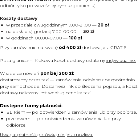
odbiór tylko po wcześniejszym uzgodnieniu).
Koszty dostawy
w przedziale dwugodzinnym 9.00-21.00 —
20 zł
na dokładną godzinę 7.00-00.00 —
30 zł
w godzinach 00.00-07.00
—
100 zł
Przy zamówieniu na kwotę
od 400 zł
dostawa jest
GRATIS.
Poza granicami Krakowa koszt dostawy ustalamy
indywidualnie.
W razie zamówień
poniżej 200 zł:
dostarczamy przez taxi — zamówienie odbierasz bezpośrednio
przy samochodzie. Dostaniesz link do śledzenia pojazdu, a koszt
dostawy naliczany jest według cennika taxi.
Dostępne formy płatności:
BLIKiem — po potwierdzeniu zamówienia lub przy odbiorze,
przelewem — po potwierdzeniu zamówienia lub przy
MENU
odbiorze.
DOSTAWA I PŁATNOŚĆ
Uwaga:
płatność gotówką nie jest możliwa.